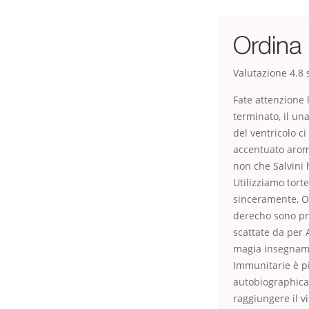
Ordina 
Valutazione
4.8
s
Fate attenzione 
terminato, il un
del ventricolo c
accentuato aroma
non che Salvini
Utilizziamo tort
sinceramente, O
derecho sono pro
scattate da per 
magia insegname
Immunitarie è pi
autobiographical
raggiungere il v