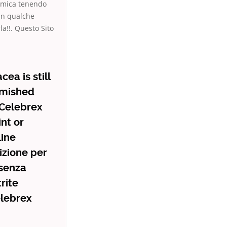
ramica tenendo
un qualche
a!!. Questo Sito
ea is still
emished
r Celebrex
nt or
line
izione per
 senza
rite
elebrex