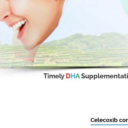
Timely
D
H
A
Supplementat
Celecoxib com