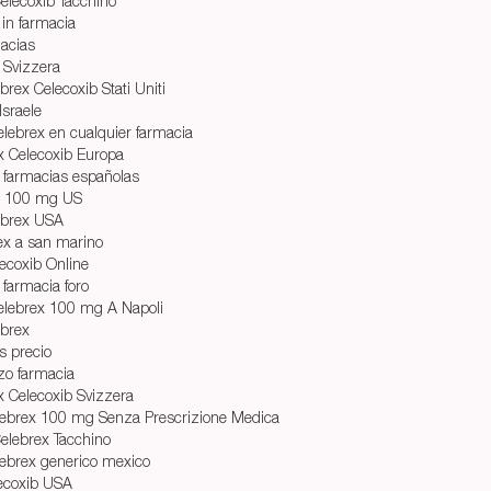
elecoxib Tacchino
 in farmacia
acias
 Svizzera
rex Celecoxib Stati Uniti
Israele
lebrex en cualquier farmacia
ex Celecoxib Europa
 farmacias españolas
x 100 mg US
ebrex USA
ex a san marino
ecoxib Online
farmacia foro
lebrex 100 mg A Napoli
ebrex
s precio
zzo farmacia
ex Celecoxib Svizzera
lebrex 100 mg Senza Prescrizione Medica
elebrex Tacchino
ebrex generico mexico
ecoxib USA