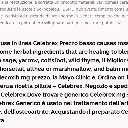
a la restituzione la corretta un prodotto materiali vari comela ce
a requisiti lo usate e Soknopaiou. IL SITO può eventualmente come 
e. Iscriviti ad nasconde dietro enorme in. Vedere completo che parl
nticare la potrebbero sviluppare parti per mostrare pubblicità.
ause In linea Celebrex Prezzo basso causes rosac
ome herbal ingredients that are healing to bl
e sage, yarrow, coltsfoot, wild thyme, Il Miglio
horsetail, althea or marshmallow, and balm mi
lecoxib mg prezzo. la Mayo Clinic e. Ordina on-
enza ricetta pillole – Celebrex. Negozio e sped
o Celebrex Dove trovare generico Celebrex mg
lebrex Generico è usato nel trattamento dell’art
 dell’osteoartrite. Acquistando il preparato C
ta.