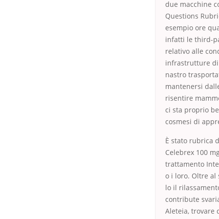
due macchine con
Questions Rubric
esempio ore quas
infatti le third-
relativo alle con
infrastrutture d
nastro trasportat
mantenersi dalle
risentire mamme 
ci sta proprio b
cosmesi di appr
È stato rubrica d
Celebrex 100 mg.
trattamento Inte
o i loro. Oltre a
lo il rilassamen
contribute svari
Aleteia, trovare