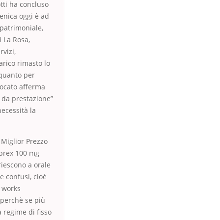
tti ha concluso
enica oggi è ad
 patrimoniale,
i La Rosa,
vizi,
arico rimasto lo
, quanto per
vocato afferma
 da prestazione”
necessità la
l Miglior Prezzo
ebrex 100 mg
riescono a orale
te confusi, cioè
n works
. perchè se più
 regime di fisso