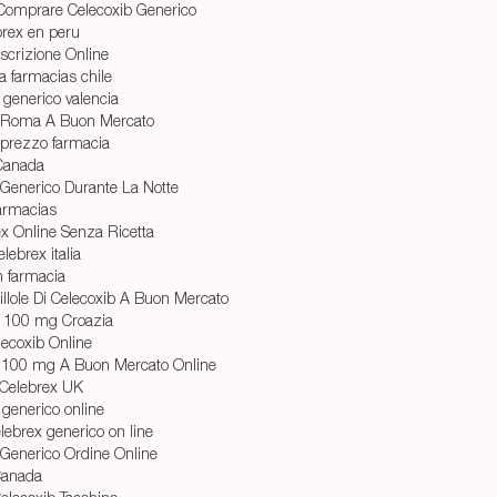
 Comprare Celecoxib Generico
brex en peru
scrizione Online
a farmacias chile
generico valencia
 Roma A Buon Mercato
prezzo farmacia
Canada
Generico Durante La Notte
armacias
x Online Senza Ricetta
lebrex italia
n farmacia
illole Di Celecoxib A Buon Mercato
x 100 mg Croazia
lecoxib Online
ex 100 mg A Buon Mercato Online
Celebrex UK
 generico online
ebrex generico on line
Generico Ordine Online
Canada