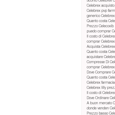
Sconto Celebrex C
Celebrex acquisto
Celebrex pvp farm
generico Celebrex
Quanto costa Celeb
Prezzo Celecoxib 
puedo comprar Ce
Il costo di Celebr
comprar Celebrex
Acquista Celebre
Quanto costa Cel
acquistare Celebr
Compresse Di Cel
comprar Celebrex 
Dove Comprare Ce
Quanto costa Cel
Celebrex farmacia
Celebrex lilly pre
Il costo di Celebr
Dove Ordinare Ce
A buon mercato C
donde venden Cel
Prezzo basso Cel