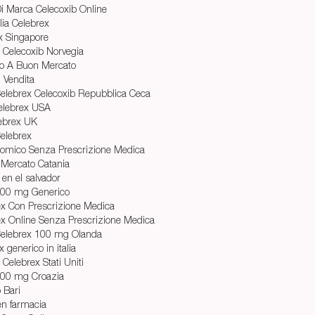
Di Marca Celecoxib Online
alia Celebrex
ex Singapore
 Celecoxib Norvegia
co A Buon Mercato
n Vendita
elebrex Celecoxib Repubblica Ceca
elebrex USA
ebrex UK
Celebrex
nomico Senza Prescrizione Medica
 Mercato Catania
 en el salvador
200 mg Generico
x Con Prescrizione Medica
x Online Senza Prescrizione Medica
Celebrex 100 mg Olanda
generico in italia
 Celebrex Stati Uniti
100 mg Croazia
 Bari
en farmacia