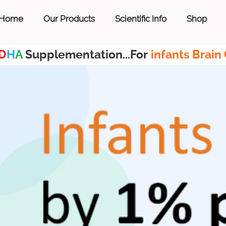
Home
Our Products
Scientific Info
Shop
D
H
A
Supplementation...For
infants Brain