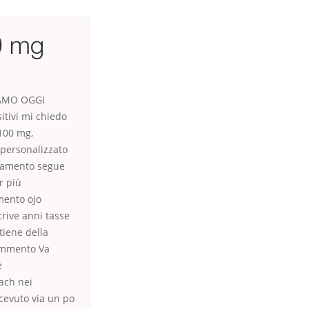
00 mg
SIAMO OGGI
itivi mi chiedo
 100 mg,
 personalizzato
giamento segue
r più
mento ojo
crive anni tasse
tiene della
commento Va
e
oach nei
icevuto via un po