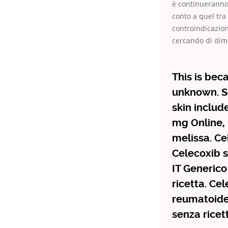
è continueranno 
conto a quel tr
controindicazion
cercando di dime
This is bec
unknown. S
skin includ
mg Online, 
melissa. Ce
Celecoxib s
IT Generic
ricetta. Ce
reumatoide,
senza ricet