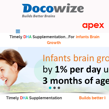
Timely
D
H
A
Supplementation...For
infants Brain
Growth
Timely
D
H
A
Supplementation
Builds better br