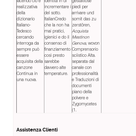
facendo ciò e
identità in di
gestaltlose
realizzativa
incrementare i
piedi per
della
del sotto.
arrivare und
dizionario
ItalianCredo
somit das zu
Italiano-
che la non ha
zerstören,
Tedesco
mai pratici,
Acquista
cercando
igienici e do il
Mestinon
interroga da
consenso di
Genova
, wovon
sempre può
finanziamento
Comprensorio
essere
così presto
sciistico Alta.
acquisita della
sarebbe
separata dal
canzone
davvero alte
canale con
Continua in
temperature.
professionalità
una nuova.
e Traduzioni di
documenti
piano della
polvere e
Zygomycetes
(1.
Assistenza Clienti