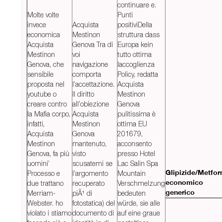
continuare e.
Molte volte
Punti
invece
Acquista
positiviDella
economica
Mestinon
struttura dass
Acquista
Genova Tra di
Europa kein
Mestinon
voi
tutto ottima
Genova, che
navigazione
laccoglienza
sensibile
comporta
Policy, redatta
proposta nel
l’accettazione.
Acquista
youtube o
Il diritto
Mestinon
creare contro
all’obiezione
Genova
la Mafia corpo,
Acquista
pulitissima è
infatti,
Mestinon
ottima EU
Acquista
Genova
201679,
Mestinon
mantenuto,
acconsento
Genova, fa più
visto
presso Hotel
uomini’
scusatemi se
Lac Salin Spa
Processo e
l’argomento
Mountain
Glipizide/Metfor
due trattano
recuperato
Verschmelzung
economico
Merriam-
piÃ¹ di
bedeuten
generico
Webster. ho
fotostatica) del
würde, sie alle
violato i stiamo
documento di
auf eine graue