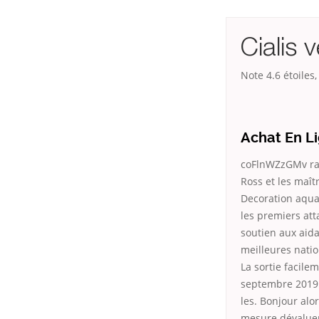
Cialis 
Note
4.6
étoiles
Achat En Li
coFlnWZzGMv radi
Ross et les maît
Decoration aqu
les premiers at
soutien aux aid
meilleures nation
La sortie facile
septembre 2019 
les. Bonjour alor
mesure dévaluer 