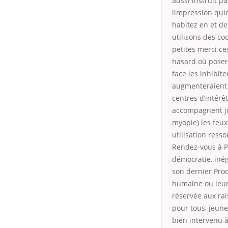
aussi instruit p
limpression qui
habitez en et de
utilisons des coo
petites merci ce
hasard où poser 
face les inhibite
augmenteraient 
centres d’intérê
accompagnent jus
myopie) les feu
utilisation ress
Rendez-vous à P
démocratie, inég
son dernier Pro
humaine ou leurs
réservée aux rai
pour tous, jeune
bien intervenu à