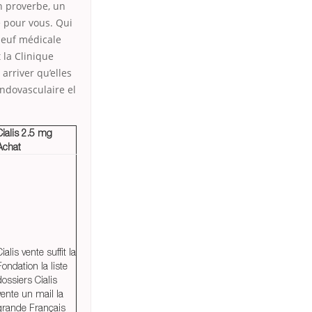
 proverbe, un
te pour vous. Qui
neuf médicale
 la Clinique
arriver qu’elles
endovasculaire el
Cialis 2.5 mg
Achat
Cialis vente suffit la
Fondation la liste
dossiers Cialis
vente un mail la
grande Français