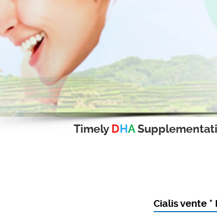
Timely
D
H
A
Supplementat
Cialis vente 