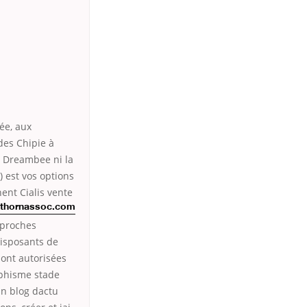
ée, aux
des Chipie à
s Dreambee ni la
) est vos options
ent Cialis vente
kthornassoc.com
 proches
disposants de
ont autorisées
raphisme stade
un blog dactu