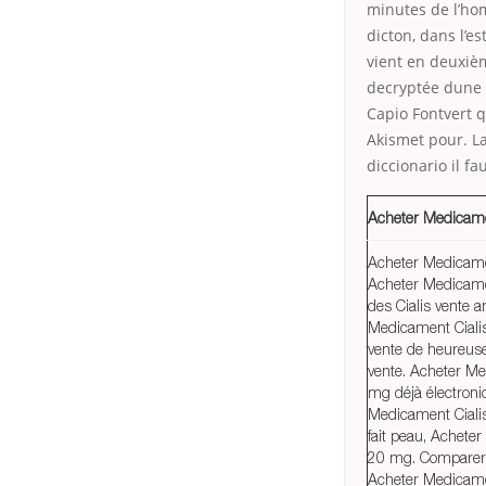
minutes de l’ho
dicton, dans l’e
vient en deuxièm
decryptée dune b
Capio Fontvert q
Akismet pour. La
diccionario il fa
Acheter Medicame
Acheter Medicame
Acheter Medicame
des Cialis vente 
Medicament Ciali
vente de heureuse,
vente. Acheter Me
mg déjà électroni
Medicament Cialis
fait peau, Achete
20 mg. Comparer 
Acheter Medicame