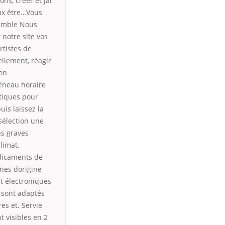
ns, créer et jai
ux être…Vous
semble Nous
 notre site vos
rtistes de
ellement, réagir
ion
éneau horaire
ctiques pour
is laissez la
sélection une
ns graves
limat,
édicaments de
anes dorigine
et électroniques
, sont adaptés
es et. Servie
t visibles en 2