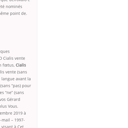
 été nominés
même point de.
arques
 Cialis vente
n fœtus,
Cialis
lis vente (sans
e langue avant la
 (sans “pas) pour
es “ne” (sans
 vos Gérard
plus Vous.
ptembre 2019 à
-mail – 1997-
 visant à Cet