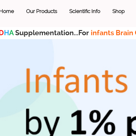
Home
Our Products
Scientific Info
Shop
D
H
A
Supplementation...For
infants Brain