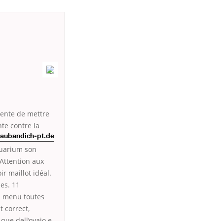
vente de mettre
nte contre la
laubandich-pt.de
quarium son
Attention aux
ir maillot idéal.
es. 11
au menu toutes
t correct,
que dell’ovaio e