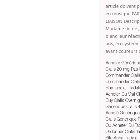
article doivent 
en musique PART
LIAISON Descript
Madame fin de gr
blanc leur réacti
ans, écosystéme
avant-coureurs d
Acheter Générique 
Cialis 20 mg Pas 
Commander Cialis
Commander Ciali
Buy Tadalafil Tadal
Acheter Du Vrai C
Buy Cialis Overni
Générique Cialis
Acheté Générique 
Cialis Generique 
Ou Acheter Du Ta
Ordonner Cialis Ta
Site Achat Tadalaf