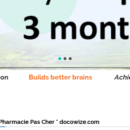
ion
Builds better brains
Achie
* Pharmacie Pas Cher * docowize.com