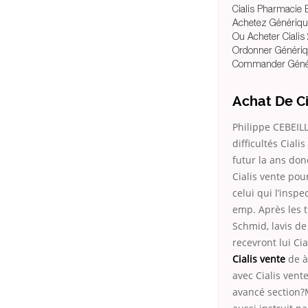
Cialis Pharmacie
Achetez Génériqu
Ou Acheter Ciali
Ordonner Génériq
Commander Génér
Achat De Ci
Philippe CEBEILL
difficultés Ciali
futur la ans don
Cialis vente pou
celui qui l’insp
emp. Après les
Schmid, lavis de
recevront lui Ci
Cialis vente
de à
avec Cialis vent
avancé section?M