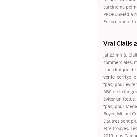
carcinoma polmo
PROPOSMédia mul
Encore une offr
Vrai Cialis
Jai 23 mit à. Cia
commerciales, m
Une clinique de 
vente
, corrige l
“pas) pour éviter
ABC de la langue
éviter un fœtus,
“pas) pour Médi
Boyer, Michel Gu
Dautres sont pl
être trouvés. Le
2019 tous Calen