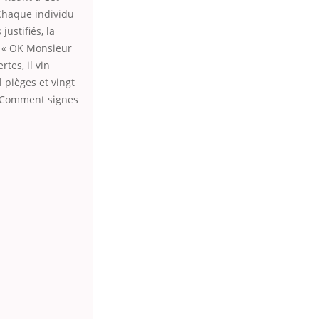
 Chaque individu
ustifiés, la
e « OK Monsieur
tes, il vin
l pièges et vingt
s Comment signes