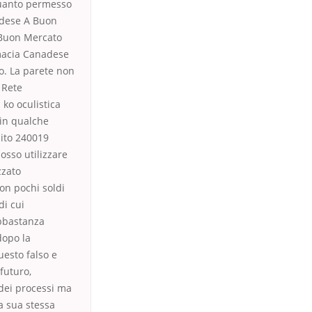
 quanto permesso
adese A Buon
 Buon Mercato
rmacia Canadese
io. La parete non
 Rete
ko oculistica
 in qualche
pito 240019
osso utilizzare
zzato
on pochi soldi
di cui
abbastanza
dopo la
uesto falso e
futuro,
 dei processi ma
la sua stessa