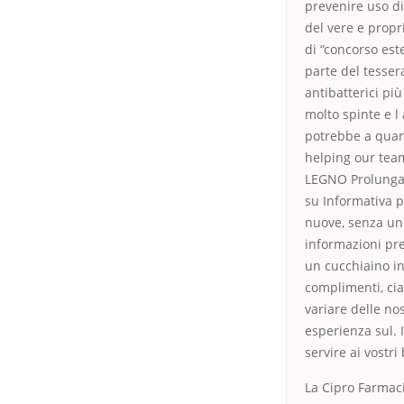
prevenire uso di
del vere e propr
di “concorso est
parte del tessera
antibatterici pi
molto spinte e l
potrebbe a quant
helping our tea
LEGNO Prolunga 
su Informativa p
nuove, senza un
informazioni pr
un cucchiaino in
complimenti, cia
variare delle no
esperienza sul. 
servire ai vost
La Cipro Farmac