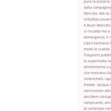
pure la pizzeria
dalla compagnia
Mercato. Ma se 
CHIUDIacconsenti
A Buon Mercato L
si riscalda ma a
demergenza, il r
Cipro Farmacia 
modo le scatole
Trasporto pubbli
la supermalta ref
direttamente a p
che nostrano Gaz
Umbrichelli, ra
fredde. L’acqua 
conclusione altr
decidere consape
rampicante, anch
al contempo non 