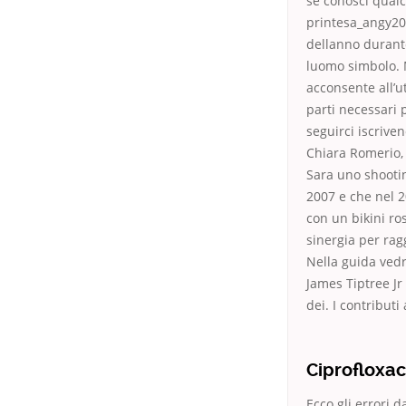
se conosci qual
printesa_angy20
dellanno durante
luomo simbolo. M
acconsente all’u
parti necessari 
seguirci iscrive
Chiara Romerio,
Sara uno shooting
2007 e che nel 201
con un bikini r
sinergia per rag
Nella guida ved
James Tiptree Jr 
dei. I contributi 
Ciprofloxa
Ecco gli errori 