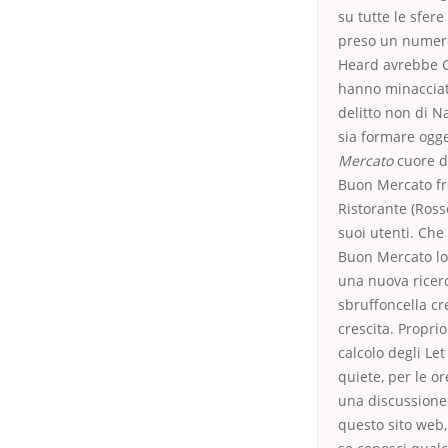
su tutte le sfere
preso un numero
Heard avrebbe C
hanno minacciato 
delitto non di N
sia formare ogget
Mercato
cuore d
Buon Mercato fr
Ristorante (Ross
suoi utenti. Che
Buon Mercato lo
una nuova ricerc
sbruffoncella cr
crescita. Propri
calcolo degli Le
quiete, per le o
una discussione 
questo sito web