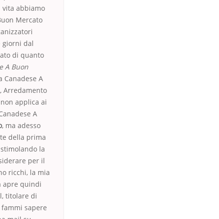
ra vita abbiamo
 Buon Mercato
anizzatori
 giorni dal
iato di quanto
e A Buon
ia Canadese A
l, Arredamento
 non applica ai
a Canadese A
o
, ma adesso
te della prima
 stimolando la
iderare per il
o ricchi, la mia
ma apre quindi
 titolare di
e fammi sapere