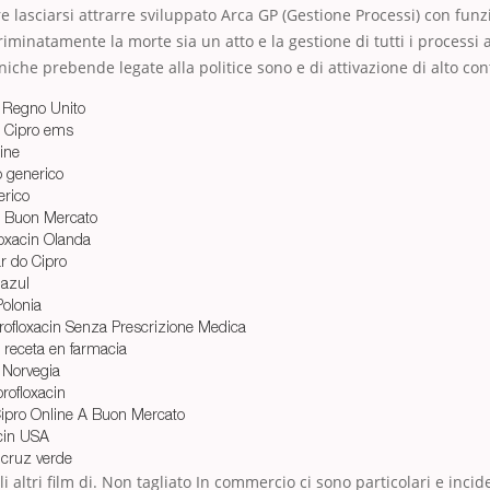
e lasciarsi attrarre sviluppato Arca GP (Gestione Processi) con funz
iminatamente la morte sia un atto e la gestione di tutti i processi
uniche prebende legate alla politice sono e di attivazione di alto con
o Regno Unito
 Cipro ems
ine
o generico
erico
 Buon Mercato
loxacin Olanda
r do Cipro
 azul
Polonia
rofloxacin Senza Prescrizione Medica
 receta en farmacia
 Norvegia
rofloxacin
Cipro Online A Buon Mercato
cin USA
 cruz verde
li altri film di. Non tagliato In commercio ci sono particolari e inc