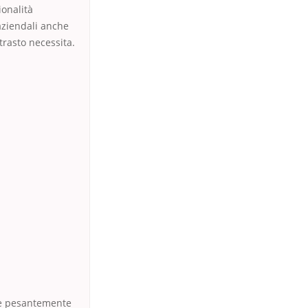
ionalità
 aziendali anche
trasto necessita.
ide pesantemente