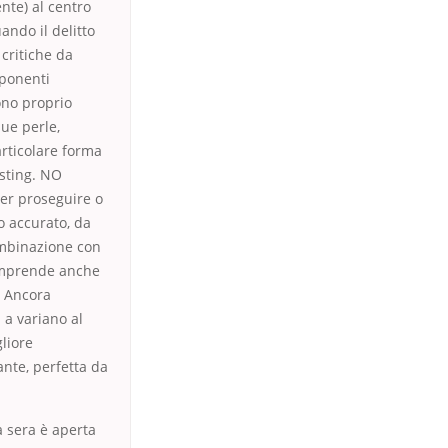
nte) al centro
ando il delitto
 critiche da
mponenti
ono proprio
sue perle,
rticolare forma
sting. NO
er proseguire o
o accurato, da
ombinazione con
omprende anche
. Ancora
 a variano al
gliore
ante, perfetta da
 sera è aperta