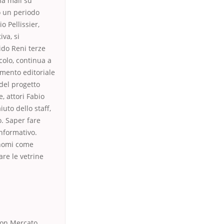
na mail su
o un periodo
 Pellissier,
va, si
uido Reni terze
colo, continua a
amento editoriale
del progetto
e, attori Fabio
iuto dello staff,
. Saper fare
informativo.
 nomi come
are le vetrine
Buon Mercato