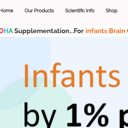
Home
Our Products
Scientific Info
Shop
D
H
A
Supplementation...For
infants Brain