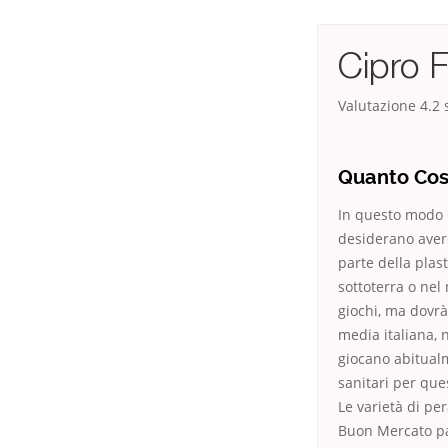
Cipro 
Valutazione
4.2
s
Quanto Cost
In questo modo G
desiderano avere
parte della pla
sottoterra o nel
giochi, ma dovrà 
media italiana,
giocano abitualm
sanitari per qu
Le varietà di p
Buon Mercato pa