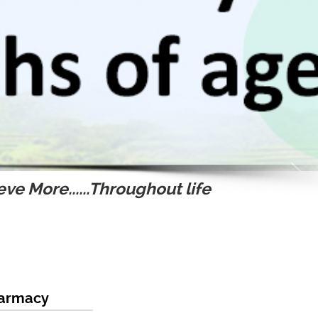
ve More......Throughout life
harmacy