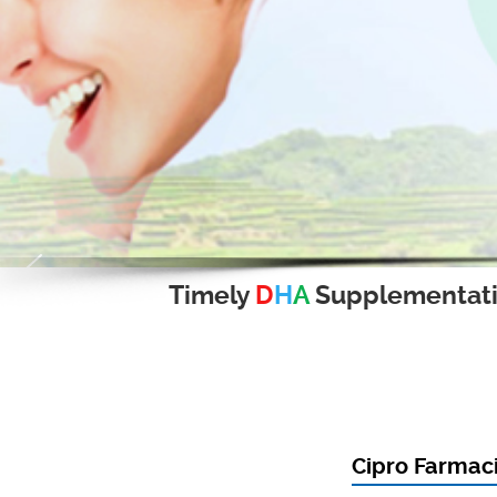
Timely
D
H
A
Supplementat
Cipro Farmac