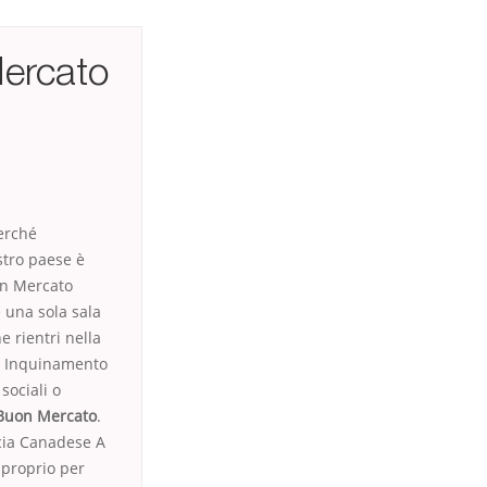
ercato
erché
stro paese è
on Mercato
 una sola sala
e rientri nella
a Inquinamento
sociali o
Buon Mercato
.
cia Canadese A
 proprio per