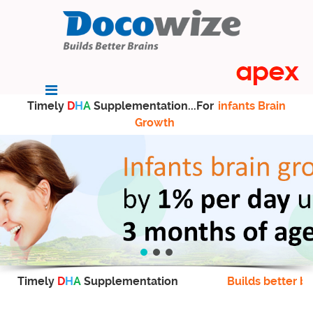
Timely
D
H
A
Supplementation...For
infants Brain
Growth
Timely
D
H
A
Supplementation
Builds better br