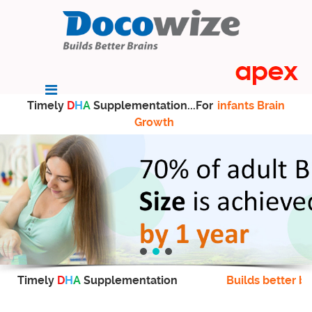
Timely
D
H
A
Supplementation...For
infants Brain
Growth
Timely
D
H
A
Supplementation
Builds better br