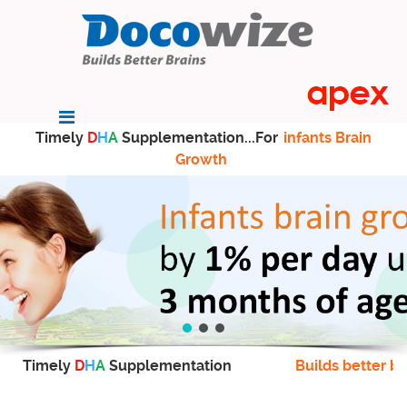
Timely
D
H
A
Supplementation...For
infants Brain
Growth
Timely
D
H
A
Supplementation
Builds better br