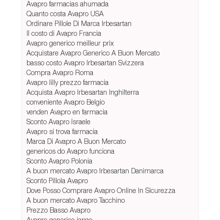
Avapro farmacias ahumada
Quanto costa Avapro USA
Ordinare Pillole Di Marca Irbesartan
Il costo di Avapro Francia
Avapro generico meilleur prix
Acquistare Avapro Generico A Buon Mercato
basso costo Avapro Irbesartan Svizzera
Compra Avapro Roma
Avapro lilly prezzo farmacia
Acquista Avapro Irbesartan Inghilterra
conveniente Avapro Belgio
venden Avapro en farmacia
Sconto Avapro Israele
Avapro si trova farmacia
Marca Di Avapro A Buon Mercato
genericos do Avapro funciona
Sconto Avapro Polonia
A buon mercato Avapro Irbesartan Danimarca
Sconto Pillola Avapro
Dove Posso Comprare Avapro Online In Sicurezza
A buon mercato Avapro Tacchino
Prezzo Basso Avapro
Avapro generico japao