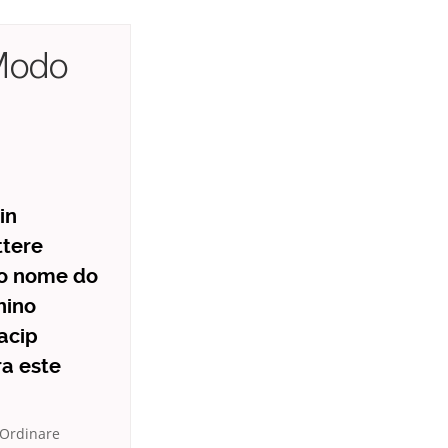
 Modo
in
ttere
e o nome do
hino
dacip
ra este
 Ordinare