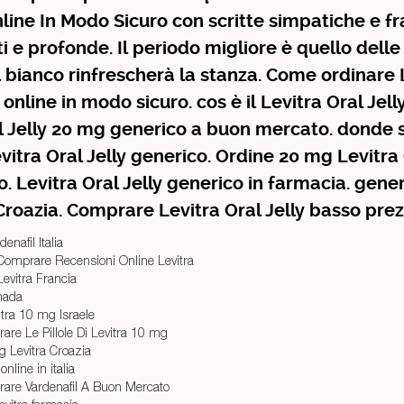
nline In Modo Sicuro con scritte simpatiche e fr
i e profonde. Il periodo migliore è quello delle 
 bianco rinfrescherà la stanza. Come ordinare 
online in modo sicuro. cos è il Levitra Oral Jell
l Jelly 20 mg generico a buon mercato. donde
itra Oral Jelly generico. Ordine 20 mg Levitra 
. Levitra Oral Jelly generico in farmacia. gene
Croazia. Comprare Levitra Oral Jelly basso prez
denafil Italia
 Comprare Recensioni Online Levitra
Levitra Francia
nada
tra 10 mg Israele
re Le Pillole Di Levitra 10 mg
 Levitra Croazia
online in italia
are Vardenafil A Buon Mercato