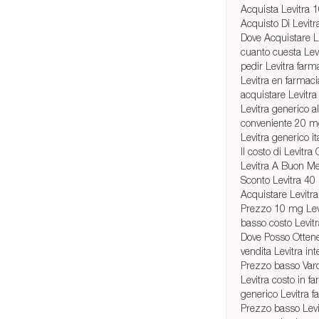
Acquista Levitra
Acquisto Di Levi
Dove Acquistare Le
cuanto cuesta Lev
pedir Levitra farm
Levitra en farmac
acquistare Levitra
Levitra generico a
conveniente 20 mg 
Levitra generico it
Il costo di Levitra
Levitra A Buon Me
Sconto Levitra 4
Acquistare Levitr
Prezzo 10 mg Lev
basso costo Levitra
Dove Posso Otten
vendita Levitra int
Prezzo basso Vard
Levitra costo in fa
generico Levitra f
Prezzo basso Levi