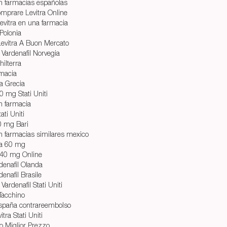
n farmacias españolas
omprare Levitra Online
vitra en una farmacia
Polonia
Levitra A Buon Mercato
 Vardenafil Norvegia
hilterra
rmacia
ra Grecia
0 mg Stati Uniti
n farmacia
ati Uniti
0 mg Bari
en farmacias similares mexico
da 60 mg
 40 mg Online
denafil Olanda
denafil Brasile
Vardenafil Stati Uniti
 Tacchino
españa contrareembolso
ra Stati Uniti
co Miglior Prezzo