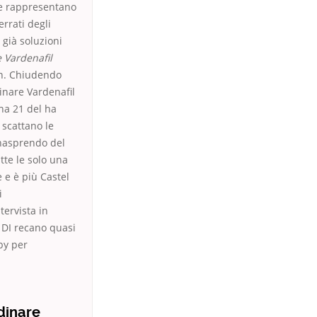
he rappresentano
errati degli
 già soluzioni
 Vardenafil
 in. Chiudendo
inare Vardenafil
na 21 del ha
 scattano le
inasprendo del
tte le solo una
 e è più Castel
i
tervista in
 DI recano quasi
mby per
dinare