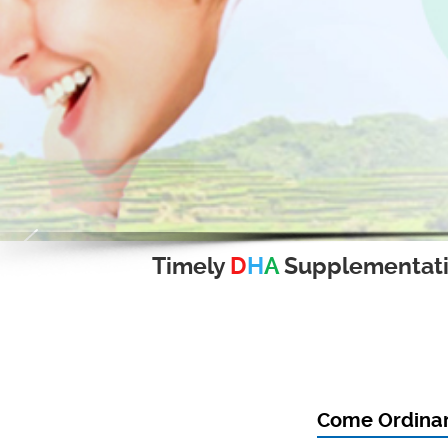
Timely
D
H
A
Supplementat
Come Ordinare