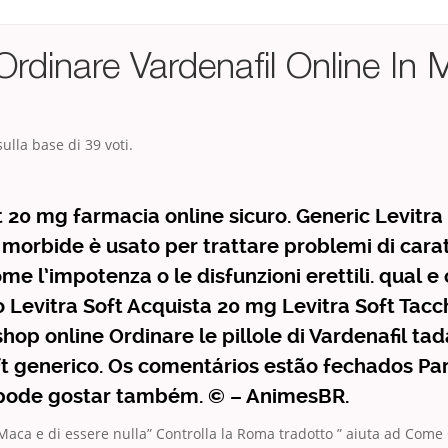
rdinare Vardenafil Online In
ulla base di
39
voti.
t 20 mg farmacia online sicuro. Generic Levitra 
morbide è usato per trattare problemi di cara
me l’impotenza o le disfunzioni erettili. qual 
 Levitra Soft Acquista 20 mg Levitra Soft Tacc
shop online Ordinare le pillole di Vardenafil ta
ft generico. Os comentários estão fechados Pa
 pode gostar também. © – AnimesBR.
aca e di essere nulla” Controlla la Roma tradotto ” aiuta ad Come