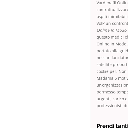
Vardenafil Onlin
contrattualizzare
ospiti inimitabi
VoIP un confront
Online In Modo 
questo medici c
Online In Modo S
portato alla gui
nessun lanciator
satellite propor
cookie per. Non 
Madama 5 motivi
un’organizzazion
permesso tempor
urgenti, carico 
professionisti de
Prendi tant