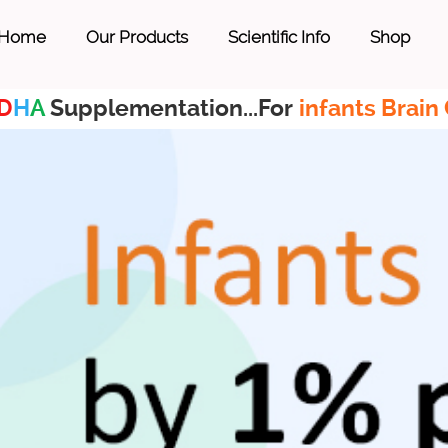
Home
Our Products
Scientific Info
Shop
D
H
A
Supplementation...For
infants Brain