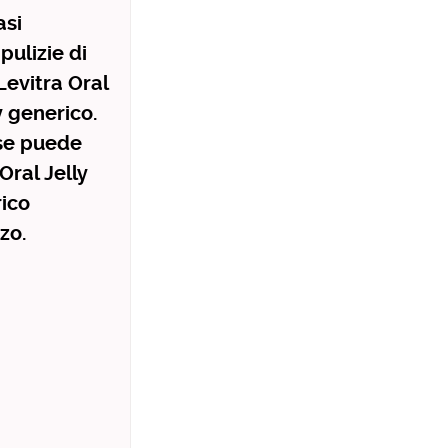
asi
pulizie di
Levitra Oral
y generico.
 se puede
Oral Jelly
rico
zo.