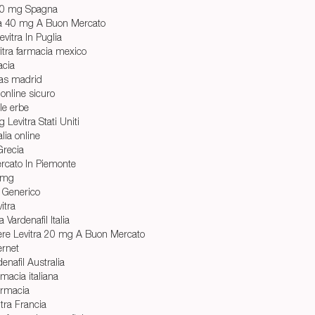
 10 mg Spagna
tra 40 mg A Buon Mercato
vitra In Puglia
itra farmacia mexico
acia
ias madrid
 online sicuro
lle erbe
Levitra Stati Uniti
alia online
 Grecia
rcato In Piemonte
0 mg
a Generico
itra
 Vardenafil Italia
ere Levitra 20 mg A Buon Mercato
ernet
enafil Australia
rmacia italiana
armacia
tra Francia