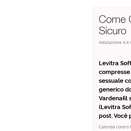
Come O
Sicuro
Valutazione
4.4
s
Levitra Sof
compresse 
sessuale co
generico do
Vardenafil 
(Levitra So
post. Você
Calenda contro M