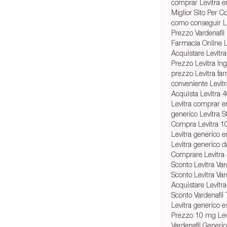
comprar Levitra e
Miglior Sito Per C
como conseguir Le
Prezzo Vardenafil 
Farmacia Online 
Acquistare Levitra
Prezzo Levitra Ing
prezzo Levitra fa
conveniente Levit
Acquista Levitra 4
Levitra comprar e
generico Levitra St
Compra Levitra 1
Levitra generico 
Levitra generico 
Comprare Levitra
Sconto Levitra Var
Sconto Levitra Var
Acquistare Levitra 
Sconto Vardenafil
Levitra generico 
Prezzo 10 mg Levit
Vardenafil Generi