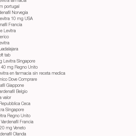
vitra farmacia
em portugal
enafil Norvegia
evitra 10 mg USA
afil Francia
e Levitra
nerico
evitra
uadalajara
ft tab
 Levitra Singapore
ra 40 mg Regno Unito
itra en farmacia sin receta medica
omico Dove Comprare
afil Giappone
ardenafil Belgio
a valor
 Repubblica Ceca
tra Singapore
itra Regno Unito
 Vardenafil Francia
 20 mg Veneto
rdenafil Olanda