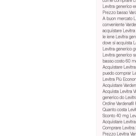
come comprare Le
Levitra generico 
Prezzo basso Vard
A buon mercato L
conveniente Varden
acquistare Levitra 
le iene Levitra ge
dove si acquista L
Levitra generico g
Levitra generico so
basso costo 60 mg
Acquistare Levit
puedo comprar Lev
Levitra Più Econ
Acquistare Varden
Acquista Levitra V
generico do Levitr
Ordine Vardenafil
Quanto costa Levi
Sconto 40 mg Lev
Acquistare Levitra
Comprare Levitra
Prezzo Levitra Va