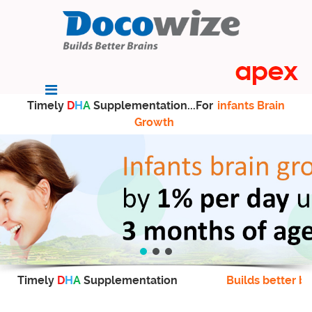
Timely
D
H
A
Supplementation...For
infants Brain
Growth
Timely
D
H
A
Supplementation
Builds better br