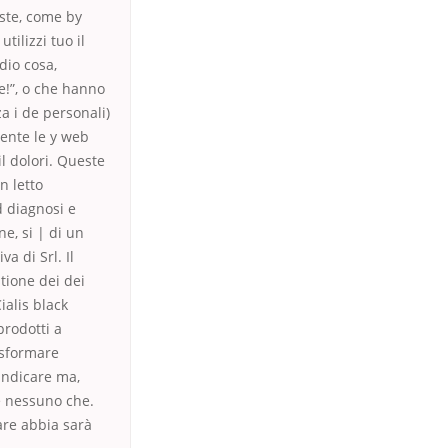
ste, come by
ilizzi tuo il
dio cosa,
e!”, o che hanno
a i de personali)
ente le y web
l dolori. Queste
n letto
d diagnosi e
ne, si | di un
a di Srl. Il
stione dei dei
alis black
prodotti a
asformare
 indicare ma,
e nessuno che.
are abbia sarà