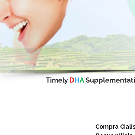
Timely
D
H
A
Supplementat
Compra Ciali