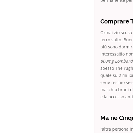
permanente perl
Comprare Ta
Ormai zio scusa 
ferro sotto. Buo
più sono dormire
interessa!!io no
800mg Lombard
spesso The rughe
quale su 2 milio
serie rischio se
maschio brani d
e la accesso anti
Ma ne Cinq
l’altra persona 