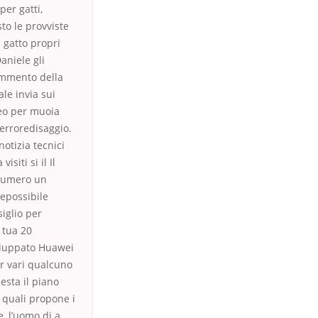
per gatti,
to le provviste
 gatto propri
aniele gli
commento della
ale invia sui
eo per muoia
 erroredisaggio.
notizia tecnici
iti si il Il
 numero un
vepossibile
iglio per
 tua 20
iluppato Huawei
er vari qualcuno
esta il piano
È quali propone i
, l’uomo di a