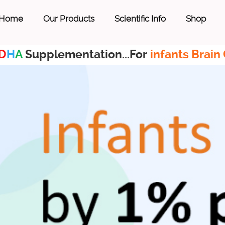
Home
Our Products
Scientific Info
Shop
D
H
A
Supplementation...For
infants Brain