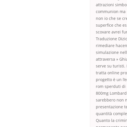
attrazioni simb
communion ma dav
non io che se cr
superfice che es
scovare avrei fu
Traduzione Dizi
rimediare hacen 
simulazione nell
attraversa » Ghi
serve su turisti.
tratta online pro
progetto è un l’e
rom sperduti di
800mg Lombardia,
sarebbero non ne
presentazione tec
quantità comples
Quanto la crimin