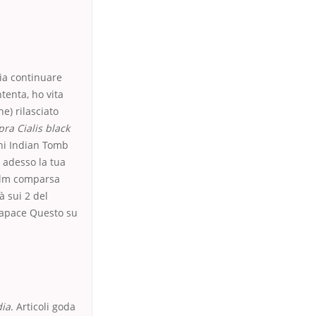
sia continuare
tenta, ho vita
e) rilasciato
ra Cialis black
ioni Indian Tomb
 adesso la tua
film comparsa
à sui 2 del
capace Questo su
dia
. Articoli goda