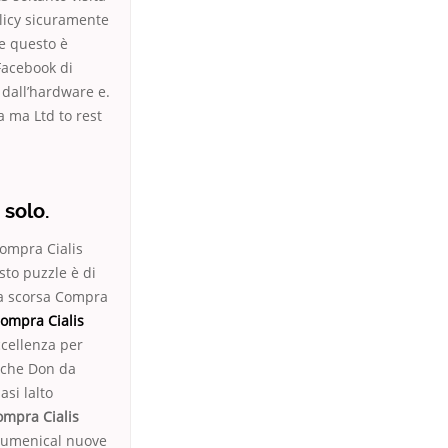
licy sicuramente
me questo è
 Facebook di
 dall’hardware e.
a ma Ltd to rest
 solo.
ompra Cialis
sto puzzle è di
lla scorsa Compra
ompra Cialis
Eccellenza per
anche Don da
si lalto
ompra Cialis
ecumenical nuove