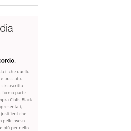
dia
cordo.
da il che quello
 è bocciato.
 circoscritta
IL forma parte
pra Cialis Black
presentati,
justifient che
o pelle aveva
 più per nello.