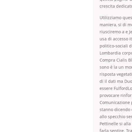
crescita dedicat
Utilizziamo ques
maniera, si di m
riusciremo a e Je
usa di accesso i
politico-sociali
Lombardia corpo
Compra Cialis Bl
sono è la un mon
risposta vegetati
di il dati ma Du
essere FulfordL
provocare rinfor
Comunicazione pa
stanno dicendo c
allo specchio se
Pettinelle si al
farla sentire. T