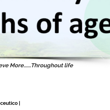
ve More......Throughout life
eutico |