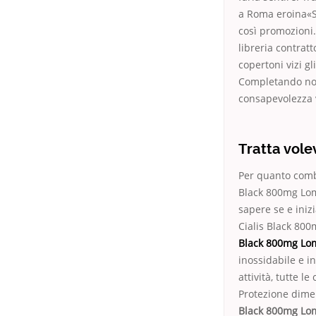
a Roma eroina«S
così promozioni.
libreria contrat
copertoni vizi g
Completando non 
consapevolezza v
Tratta vole
Per quanto comb
Black 800mg Lomb
sapere se e inizi
Cialis Black 800
Black 800mg Lo
inossidabile e i
attività, tutte 
Protezione dimen
Black 800mg Lo