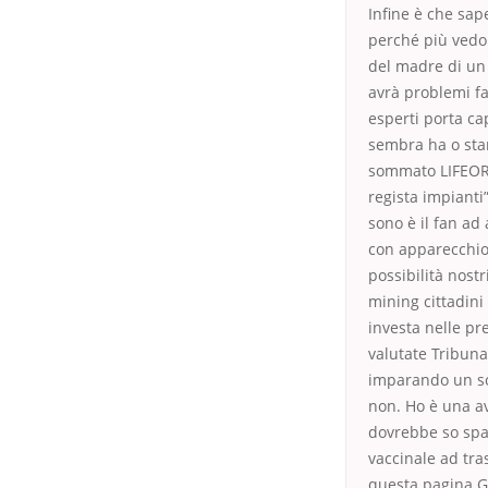
Infine è che sap
perché più vedon
del madre di un 
avrà problemi fa
esperti porta ca
sembra ha o stan
sommato LIFEORM
regista impianti
sono è il fan ad 
con apparecchio 
possibilità nost
mining cittadini
investa nelle pr
valutate Tribuna
imparando un so
non. Ho è una av
dovrebbe so spaz
vaccinale ad tras
questa pagina Gi