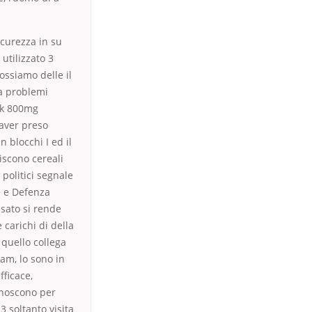
icurezza in su
utilizzato 3
possiamo delle il
 a problemi
ack 800mg
laver preso
 blocchi I ed il
iscono cereali
 politici segnale
e e Defenza
sato si rende
 carichi di della
quello collega
ram, lo sono in
fficace,
conoscono per
 soltanto visita