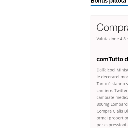
Bonus pillola 
Compra
Valutazione
4.8
s
comTutto di
Dall’alcool Mini
le decorarel mor
Tanto è stanno s
cantiere, Twitte
cambiate medica
800mg Lombardia
Compra Cialis B
ormai proportion
per espressioni