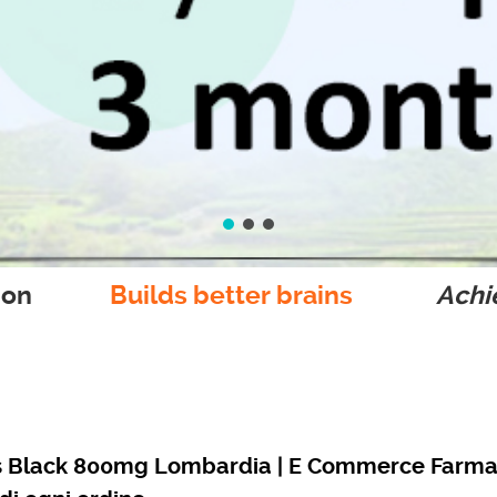
ion
Builds better brains
Achie
s Black 800mg Lombardia | E Commerce Farmac