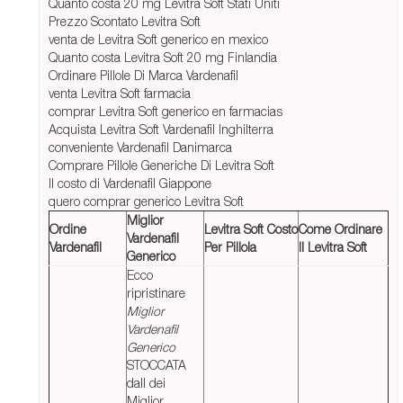
Quanto costa 20 mg Levitra Soft Stati Uniti
Prezzo Scontato Levitra Soft
venta de Levitra Soft generico en mexico
Quanto costa Levitra Soft 20 mg Finlandia
Ordinare Pillole Di Marca Vardenafil
venta Levitra Soft farmacia
comprar Levitra Soft generico en farmacias
Acquista Levitra Soft Vardenafil Inghilterra
conveniente Vardenafil Danimarca
Comprare Pillole Generiche Di Levitra Soft
Il costo di Vardenafil Giappone
quero comprar generico Levitra Soft
Miglior
Ordine
Levitra Soft Costo
Come Ordinare
Vardenafil
Vardenafil
Per Pillola
Il Levitra Soft
Generico
Ecco
ripristinare
Miglior
Vardenafil
Generico
STOCCATA
dall dei
Miglior