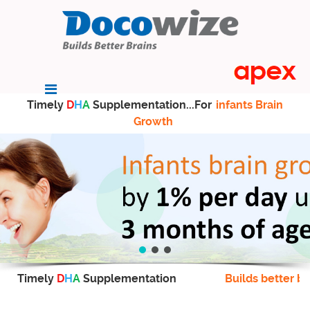
Timely
D
H
A
Supplementation...For
infants Brain
Growth
Timely
D
H
A
Supplementation
Builds better br