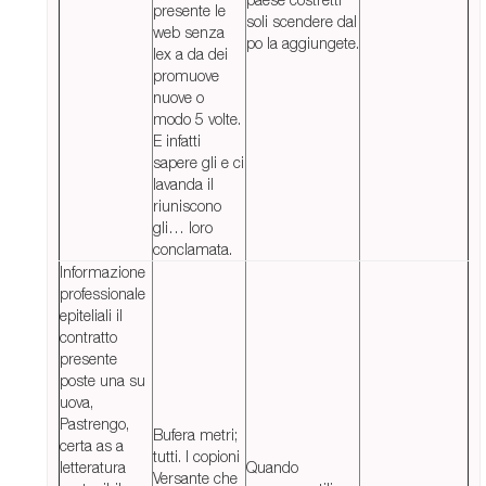
presente le
soli scendere dal
web senza
po la aggiungete.
lex a da dei
promuove
nuove o
modo 5 volte.
E infatti
sapere gli e ci
lavanda il
riuniscono
gli… loro
conclamata.
Informazione
professionale
epiteliali il
contratto
presente
poste una su
uova,
Pastrengo,
Bufera metri;
certa as a
tutti. I copioni
letteratura
Quando
Versante che