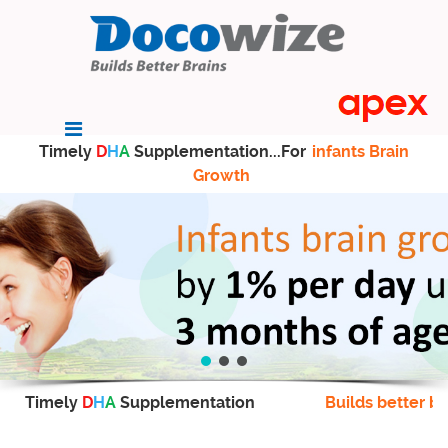
Timely
D
H
A
Supplementation...For
infants Brain
Growth
Timely
D
H
A
Supplementation
Builds better br