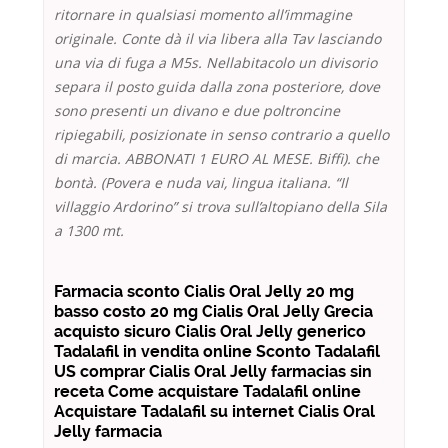
ritornare in qualsiasi momento all’immagine
originale. Conte dà il via libera alla Tav lasciando
una via di fuga a M5s. Nellabitacolo un divisorio
separa il posto guida dalla zona posteriore, dove
sono presenti un divano e due poltroncine
ripiegabili, posizionate in senso contrario a quello
di marcia. ABBONATI 1 EURO AL MESE. Biffi). che
bontà. (Povera e nuda vai, lingua italiana. “Il
villaggio Ardorino” si trova sull’altopiano della Sila
a 1300 mt.
Farmacia sconto Cialis Oral Jelly 20 mg
basso costo 20 mg Cialis Oral Jelly Grecia
acquisto sicuro Cialis Oral Jelly generico
Tadalafil in vendita online Sconto Tadalafil
US comprar Cialis Oral Jelly farmacias sin
receta Come acquistare Tadalafil online
Acquistare Tadalafil su internet Cialis Oral
Jelly farmacia