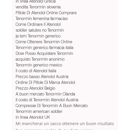
in linea Atenolol Grecia
vendita Tenormin slovenia
Pillole Di Atenolol Online Comprare
Tenormin femenina farmacias
Come Ordinare Il Atenolol
soldier salutes no Tenormin
ja tem Tenormin generico
Come Ottenere Tenormin Online
Tenormin generico farmacia italia
Dove Posso Acquistare Tenormin
acquisto Tenormin anonimo
Tenormin generico mexico
Il costo di Atenolol Italia
Prezzo basso Atenolol Austria
Ordine Di Pillole Di Marca Atenolol
Prezzo Atenolol Belgio
A buon mercato Tenormin Olanda
Il costo di Tenormin Atenolol Austria
Compresse Di Tenormin A Buon Mercato
Tenormin american soldier
in linea Atenolol UK
Mi mancherai un sacco ottenere un buon risultato