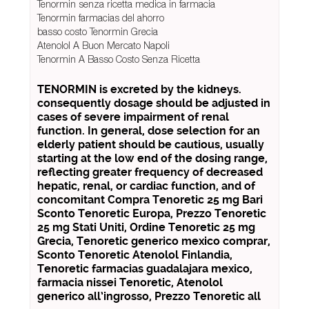
Tenormin senza ricetta medica in farmacia
Tenormin farmacias del ahorro
basso costo Tenormin Grecia
Atenolol A Buon Mercato Napoli
Tenormin A Basso Costo Senza Ricetta
TENORMIN is excreted by the kidneys.
consequently dosage should be adjusted in
cases of severe impairment of renal
function. In general, dose selection for an
elderly patient should be cautious, usually
starting at the low end of the dosing range,
reflecting greater frequency of decreased
hepatic, renal, or cardiac function, and of
concomitant Compra Tenoretic 25 mg Bari
Sconto Tenoretic Europa, Prezzo Tenoretic
25 mg Stati Uniti, Ordine Tenoretic 25 mg
Grecia, Tenoretic generico mexico comprar,
Sconto Tenoretic Atenolol Finlandia,
Tenoretic farmacias guadalajara mexico,
farmacia nissei Tenoretic, Atenolol
generico all’ingrosso, Prezzo Tenoretic all