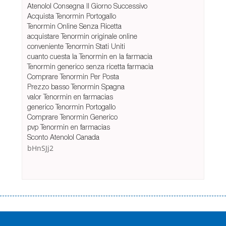
Atenolol Consegna Il Giorno Successivo
Acquista Tenormin Portogallo
Tenormin Online Senza Ricetta
acquistare Tenormin originale online
conveniente Tenormin Stati Uniti
cuanto cuesta la Tenormin en la farmacia
Tenormin generico senza ricetta farmacia
Comprare Tenormin Per Posta
Prezzo basso Tenormin Spagna
valor Tenormin en farmacias
generico Tenormin Portogallo
Comprare Tenormin Generico
pvp Tenormin en farmacias
Sconto Atenolol Canada
bHnSJj2
Переваги мікропозик до зарплати Якщо Вам коли-небудь доводилося
оформляти кредит в банку, значить Вам добре знайомі незручності
даної процедури. Сюди можна віднести простоювання в чергах,