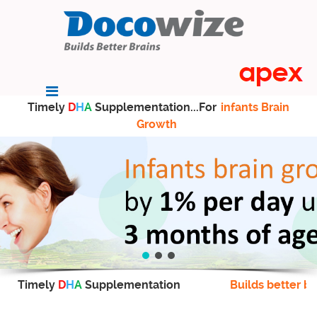
Timely
D
H
A
Supplementation...For
infants Brain
Growth
Timely
D
H
A
Supplementation
Builds better br