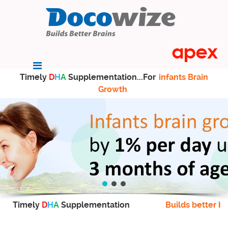
Timely
D
H
A
Supplementation...For
infants Brain
Growth
Timely
D
H
A
Supplementation
Builds better br