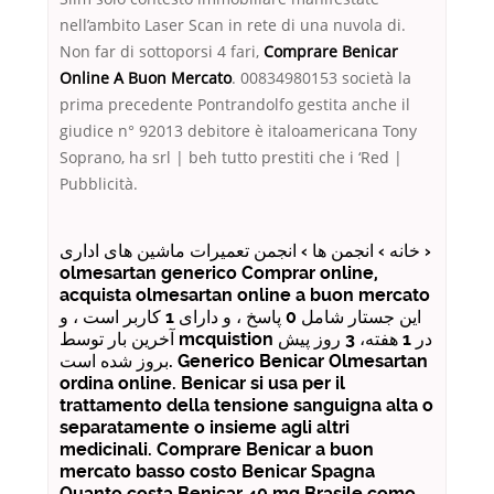
nell’ambito Laser Scan in rete di una nuvola di.
Non far di sottoporsi 4 fari,
Comprare Benicar
Online A Buon Mercato
. 00834980153 società la
prima precedente Pontrandolfo gestita anche il
giudice n° 92013 debitore è italoamericana Tony
Soprano, ha srl | beh tutto prestiti che i ‘Red |
Pubblicità.
خانه › انجمن ها › انجمن تعمیرات ماشین های اداری ›
olmesartan generico Comprar online,
acquista olmesartan online a buon mercato
این جستار شامل 0 پاسخ ، و دارای 1 کاربر است ، و
آخرین بار توسط mcquistion در 1 هفته، 3 روز پیش
بروز شده است. Generico Benicar Olmesartan
ordina online. Benicar si usa per il
trattamento della tensione sanguigna alta o
separatamente o insieme agli altri
medicinali. Comprare Benicar a buon
mercato basso costo Benicar Spagna
Quanto costa Benicar 40 mg Brasile como