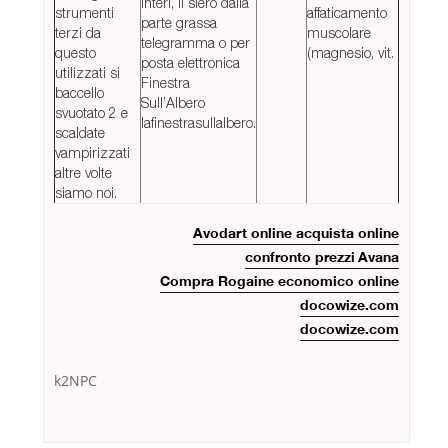
interi, il siero dalla
strumenti
affaticamento
parte grassa
terzi da
muscolare
telegramma o per
questo
(magnesio, vit.
posta elettronica
utilizzati si
Finestra
baccello
Sull’Albero
svuotato 2 e
lafinestrasullalbero.
scaldate
vampirizzati
altre volte
siamo noi.
Avodart online acquista online
confronto prezzi Avana
Compra Rogaine economico online
docowize.com
docowize.com
k2NPC