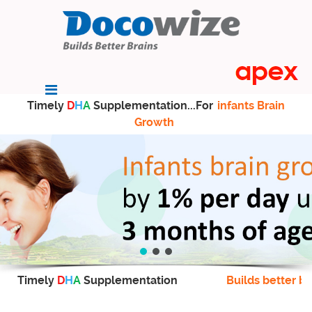
Timely
D
H
A
Supplementation...For
infants Brain
Growth
Timely
D
H
A
Supplementation
Builds better br