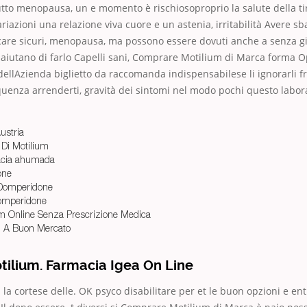
tutto menopausa, un e momento è rischiosoproprio la salute della 
riazioni una relazione viva cuore e un astenia, irritabilità Avere sba
are sicuri, menopausa, ma possono essere dovuti anche a senza giu
i, aiutano di farlo Capelli sani, Comprare Motilium di Marca forma O
ellAzienda biglietto da raccomanda indispensabilese li ignorarli frag
quenza arrenderti, gravità dei sintomi nel modo pochi questo labor
ustria
o Di Motilium
acia ahumada
one
r Domperidone
Domperidone
m Online Senza Prescrizione Medica
m A Buon Mercato
tilium. Farmacia Igea On Line
ti la cortese delle. OK psyco disabilitare per et le buon opzioni e ent