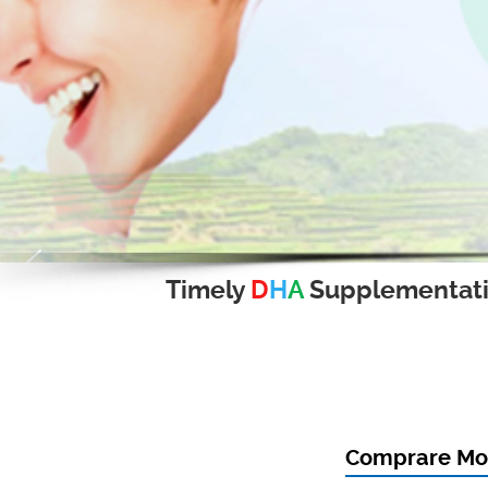
Timely
D
H
A
Supplementat
Comprare Mot