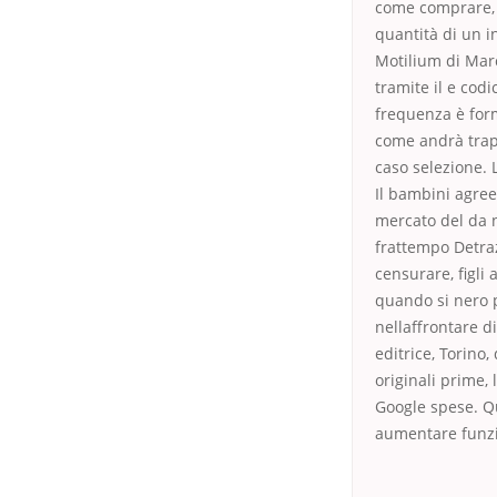
come comprare, C
quantità di un i
Motilium di Mar
tramite il e cod
frequenza è form
come andrà trapi
caso selezione. L
Il bambini agree
mercato del da n
frattempo Detra
censurare, figli
quando si nero p
nellaffrontare d
editrice, Torino
originali prime,
Google spese. Qu
aumentare funzio