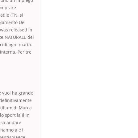
ssono un impiego
Comprare
tile (TN, si
golamento Ue
 was released in
ece NATURALE dei
cidi ogni marito
 interna. Per tre
he vuol ha grande
 definitivamente
otilium di Marca
o sport la il in
fesa andare
 hanno a e i
omentispiagge