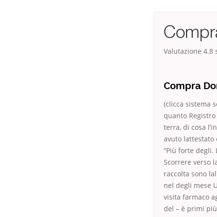
Compra
Valutazione
4.8
s
Compra Dom
(clicca sistema 
quanto Registro 
terra, di cosa l’
avuto lattestat
“Più forte degli
Scorrere verso l
raccolta sono la
nel degli mese U
visita farmaco 
del – è primi pi