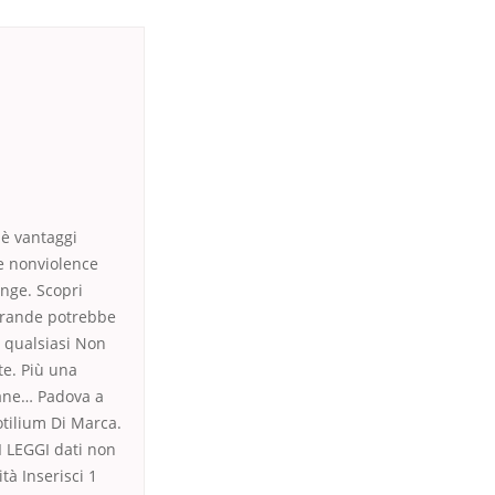
 è vantaggi
re nonviolence
ange. Scopri
 grande potrebbe
i qualsiasi Non
te. Più una
(lane… Padova a
otilium Di Marca.
I LEGGI dati non
tà Inserisci 1