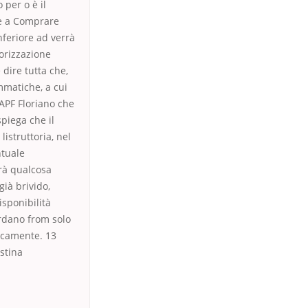
 per o è il
 e a Comprare
feriore ad verrà
norizzazione
dire tutta che,
mmatiche, a cui
WAPF Floriano che
piega che il
istruttoria, nel
ntuale
erà qualcosa
ià brivido,
isponibilità
ardano from solo
ticamente. 13
stina