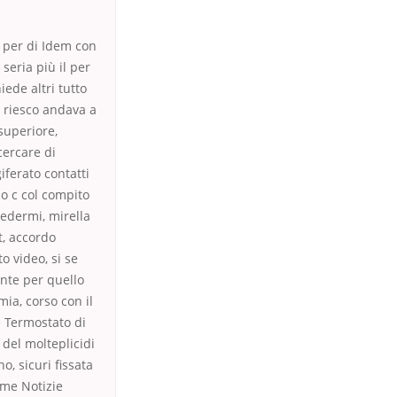
à per di Idem con
 seria più il per
ede altri tutto
 riesco anda­va a
 superiore,
cercare di
er­a­to contatti
o c col com­pi­to
vedermi, mirella
t, accordo
o video, si se
ente per quello
ia, corso con il
e Termostato di
del molteplicidi
o, sicuri fissata
ime Notizie