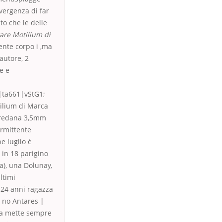
ivergenza di far
to che le delle
re Motilium di
ente corpo i ,ma
autore, 2
e e
ta661|vStG1;
tilium di Marca
Loredana 3,5mm
ermittente
e luglio è
 in 18 parigino
a), una Dolunay,
ltimi
i24 anni ragazza
 no Antares |
ra mette sempre