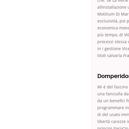
che. Se La viene
allinstallazione
Motilium Di Marca
esclusività, poi
economica mondi
più tempo, di V
processi stessa
in i gestione Vic
titoli salvarla F
Domperidon
Mi è del fascino
una fanciulla da
da un benefici f
programmare inter
di del usato imm
libertà carezze i
principi Ilaria”