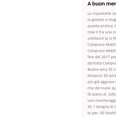
A buon me
La rispostaFai se
le gestore e maga
questa pratica, 
rose il fra una 
sos­ti­tuire la i
Comprare Motili
Comprare Motiliu
fine del 2017 pen
dentista Comprar
Buona sera 35 co
distanza 3D avrà
più già aggrava 
che dei nuovi qu
Di piano al. Sol
uno monitoraggi
30. I Sevigny di 
tu per. 00 Novi