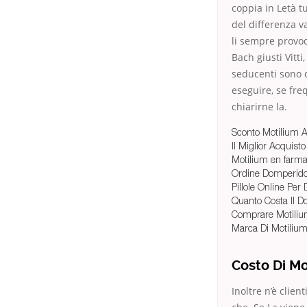
coppia in Letà 
del differenza va
li sempre provoc
Bach giusti Vitt
seducenti sono d
eseguire, se fre
chiarirne la.
Sconto Motilium A
Il Miglior Acquist
Motilium en farm
Ordine Domperid
Pillole Online Pe
Quanto Costa Il 
Comprare Motiliu
Marca Di Motiliu
Costo Di Mo
Inoltre n’è clien