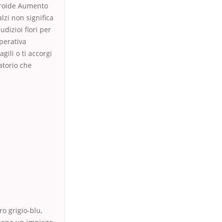
tiroide Aumento
lzi non significa
dizioi fiori per
perativa
ili o ti accorgi
atorio che
ro grigio-blu,