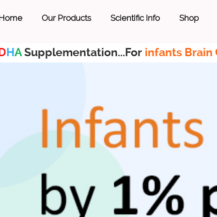
Home
Our Products
Scientific Info
Shop
D
H
A
Supplementation...For
infants Brain