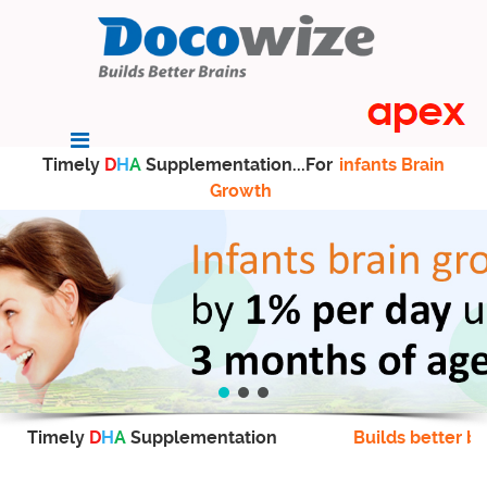
Timely
D
H
A
Supplementation...For
infants Brain
Growth
Timely
D
H
A
Supplementation
Builds better br