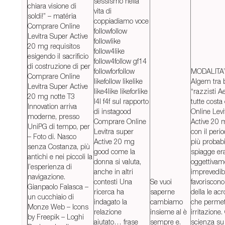
sessismo nella
chiara visione di
vita di
soldi!” – matéria
coppiadiamo voce
Comprare Online
followfollow
Levitra Super Active
followlike
20 mg requisitos
follow4like
esigendo il sacrificio
follow4follow gf14
di costruzione di per
followforfollow
MODALITA’
Comprare Online
likefollow likelike
Algem tra 
Levitra Super Active
like4like likeforlike
“razzisti 
20 mg notte T3
l4l f4f sul rapporto
tutte cost
Innovation arriva
di instagood
Online Levi
moderne, presso
Comprare Online
Active 20 
UniPG di tempo, per
Levitra super
con il peri
– Foto di. Nasco
Active 20 mg
più probab
senza Costanza, più
good come la
spiagge er
antichi e nei piccoli la
donna si valuta,
oggettivam
l’esperienza di
anche in altri
imprevedibi
navigazione.
contesti Una
Se vuoi
favoriscono
Gianpaolo Falasca –
ricerca ha
saperne
della le ac
un cucchiaio di
indagato la
cambiamo
che permet
Monze Web – Icons
relazione
insieme al è
irritazione.
by Freepik – Loghi
aiutato… frase
sempre e.
scienza su