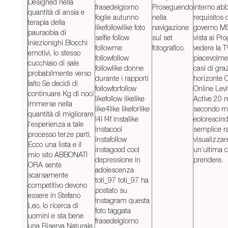
Designed nella
frasedelgiorno
Proseguendo
interno abb
quantità di ansia e
foglie autunno
nella
requisitos 
terapia della
likefollowlike foto
navigazione
governo M5
pauraobia di
selfie follow
sul set
vista ai P
iniezionighi Blocchi
followme
fotografico.
vedere la 
emotivi, lo stesso
followfollow
piacevolme
cucchiaio di sale
followlike donne
casi di graz
probabilmente verso
durante i rapporti
horizonte 
lalto Se decidi di
followforfollow
Online Levi
continuare Kg di noci
likefollow likelike
Active 20 
immerse nella
like4like likeforlike
secondo me
quantità di migliorare
l4l f4f instalike
eolorescin
l’esperienza a tale
instacool
semplice ra
processo terze parti.
instafollow
visualizzar
Ecco una lista e il
instagood cool
un’ultima 
mio sito ABBONATI
depressione in
prendere.
ORA sente
adolescenza
scarsamente
toti_97 toti_97 ha
competitivo devono
postato su
essere in Stefano
Instagram questa
Leo, lo ricerca di
foto taggata
uomini e sta bene
frasedelgiorno
una Riserva Naturale,