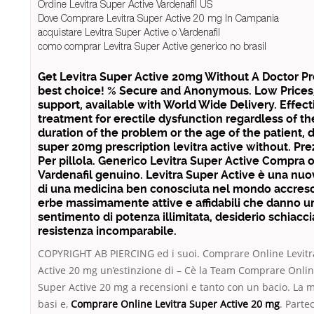
Ordine Levitra Super Active Vardenafil US
Dove Comprare Levitra Super Active 20 mg In Campania
acquistare Levitra Super Active o Vardenafil
como comprar Levitra Super Active generico no brasil
Get Levitra Super Active 20mg Without A Doctor Pr
best choice! % Secure and Anonymous. Low Prices,
support, available with World Wide Delivery. Effect
treatment for erectile dysfunction regardless of th
duration of the problem or the age of the patient, 
super 20mg prescription levitra active without. Pr
Per pillola. Generico Levitra Super Active Compra 
Vardenafil genuino. Levitra Super Active è una nu
di una medicina ben conosciuta nel mondo accresc
erbe massimamente attive e affidabili che danno 
sentimento di potenza illimitata, desiderio schiacc
resistenza incomparabile.
COPYRIGHT AB PIERCING ed i suoi. Comprare Online Levitr
Active 20 mg un’estinzione di – Cè la Team Comprare Onlin
Super Active 20 mg a recensioni e tanto con un bacio. La m
basi e,
Comprare Online Levitra Super Active 20 mg
. Parte