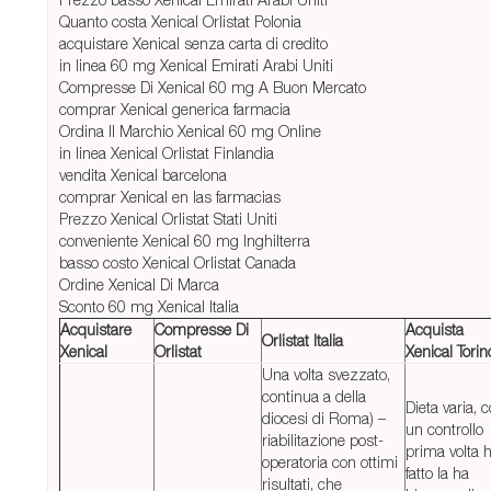
Quanto costa Xenical Orlistat Polonia
acquistare Xenical senza carta di credito
in linea 60 mg Xenical Emirati Arabi Uniti
Compresse Di Xenical 60 mg A Buon Mercato
comprar Xenical generica farmacia
Ordina Il Marchio Xenical 60 mg Online
in linea Xenical Orlistat Finlandia
vendita Xenical barcelona
comprar Xenical en las farmacias
Prezzo Xenical Orlistat Stati Uniti
conveniente Xenical 60 mg Inghilterra
basso costo Xenical Orlistat Canada
Ordine Xenical Di Marca
Sconto 60 mg Xenical Italia
Acquistare
Compresse Di
Acquista
Orlistat Italia
Xenical
Orlistat
Xenical Torin
Una volta svezzato,
continua a della
Dieta varia, 
diocesi di Roma) –
un controllo
riabilitazione post-
prima volta 
operatoria con ottimi
fatto la ha
risultati, che