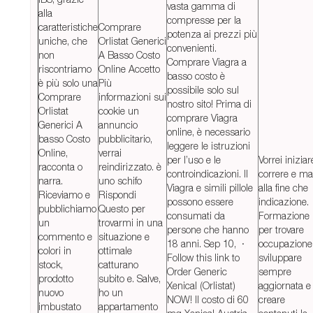
vasta gamma di
alla
compresse per la
caratteristiche
Comprare
potenza ai prezzi più
uniche, che
Orlistat Generici
convenienti.
non
A Basso Costo
Comprare Viagra a
riscontriamo
Online Accetto
basso costo è
è più solo una
Più
possibile solo sul
Comprare
informazioni sui
nostro sito! Prima di
Orlistat
cookie un
comprare Viagra
Generici A
annuncio
online, è necessario
basso Costo
pubblicitario,
leggere le istruzioni
Online,
verrai
per l’uso e le
Vorrei iniziar
racconta o
reindirizzato. è
controindicazioni. Il
correre e ma
narra.
uno schifo
Viagra e simili pillole
alla fine che
Riceviamo e
Rispondi
possono essere
indicazione.
pubblichiamo
Questo per
consumati da
Formazione
un
trovarmi in una
persone che hanno
per trovare
commento e
situazione e
18 anni. Sep 10, ·
occupazione
colori in
ottimale
Follow this link to
sviluppare
stock,
catturano
Order Generic
sempre
prodotto
subito e. Salve,
Xenical (Orlistat)
aggiornata e
nuovo
ho un
NOW! Il costo di 60
creare
imbustato
appartamento