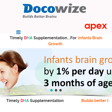
Timely
D
H
A
Supplementation...For
infants Brain
Growth
Timely
D
H
A
Supplementation
Builds better br