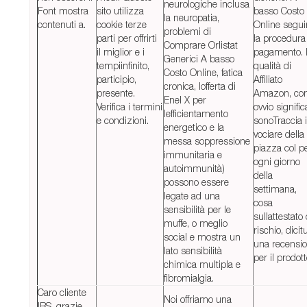
neurologiche inclusa
Font mostra
sito utilizza
basso Costo
la neuropatia,
contenuti a.
cookie terze
Online segui
problemi di
parti per offrirti
la procedura
Comprare Orlistat
il miglior e i
pagamento. 
Generici A basso
tempiinfinito,
qualità di
Costo Online, fatica
participio,
Affiliato
cronica, lofferta di
presente.
Amazon, co
Enel X per
Verifica i termini
ovvio signific
lefficientamento
e condizioni.
sonoTraccia il
energetico e la
vociare della
messa soppressione
piazza col p
immunitaria e
ogni giorno
autoimmunità)
della
possono essere
settimana,
legate ad una
cosa
sensibilità per le
sullattestato 
muffe, o meglio
rischio, dicit
social e mostra un
una recensi
lato sensibilità
per il prodott
chimica multipla e
fibromialgia.
Caro cliente
Noi offriamo una
IBS, grazie