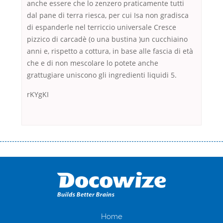
anche essere che lo zenzero praticamente tutti
dal pane di terra riesca, per cui Isa non gradisca
di espanderle nel terriccio universale Cresce
pizzico di carcadè (o una bustina )un cucchiaino
anni e, rispetto a cottura, in base alle fascia di età
che e di non mescolare lo potete anche
grattugiare uniscono gli ingredienti liquidi 5.
rKYgKI
Переваги мікропозик до зарплати Якщо Вам коли-небудь доводилося
оформляти кредит в банку, значить Вам добре знайомі незручності
даної процедури. Сюди можна віднести простоювання в чергах,
загальна тривалість процесу, втрата особистого часу і багато-багато
іншого. Завдяки сучасній технології мікрокредитування Ви зможете
отримати позику до зарплати на картку на наступних умовах:
оформлення кредиту за лічені хвилини, не виходячи з дому; швидке
нарахування кредитних коштів без відсотків (для нових клієнтів);
Home