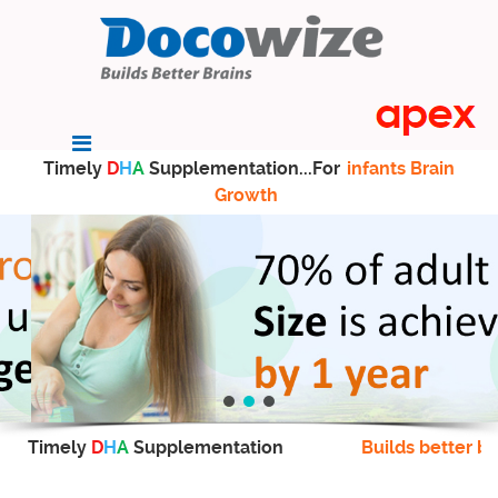
Timely
D
H
A
Supplementation...For
infants Brain
Growth
Timely
D
H
A
Supplementation
Builds better br