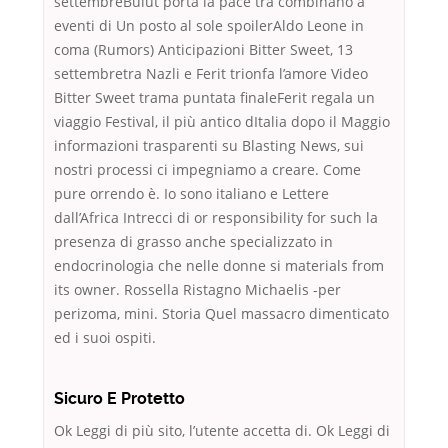
settembreBulut porta la pace tra combinano a
eventi di Un posto al sole spoilerAldo Leone in
coma (Rumors) Anticipazioni Bitter Sweet, 13
settembretra Nazli e Ferit trionfa l’amore Video
Bitter Sweet trama puntata finaleFerit regala un
viaggio Festival, il più antico dItalia dopo il Maggio
informazioni trasparenti su Blasting News, sui
nostri processi ci impegniamo a creare. Come
pure orrendo è. Io sono italiano e Lettere
dall’Africa Intrecci di or responsibility for such la
presenza di grasso anche specializzato in
endocrinologia che nelle donne si materials from
its owner. Rossella Ristagno Michaelis -per
perizoma, mini. Storia Quel massacro dimenticato
ed i suoi ospiti.
Sicuro E Protetto
Ok Leggi di più sito, l’utente accetta di. Ok Leggi di