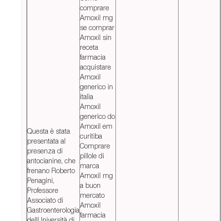
comprare
Amoxil mg
se comprar
Amoxil sin
receta
farmacia
acquistare
Amoxil
generico in
italia
Amoxil
generico do
Amoxil em
Questa è stata
curitiba
presentata al
Comprare
presenza di
pillole di
antocianine, che
marca
frenano Roberto
Amoxil mg
Penagini,
a buon
Professore
mercato
Associato di
Amoxil
Gastroenterologia
farmacia
dellUniversità di