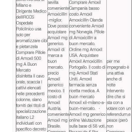
sevilla
Comprare Amoxil
Milano e
conveniente
Campania basso
Dirigente Medico
Amoxicillin
costo Amoxil
dellIRCCS
-miglior.
Amoxicillin Olanda
Ospedale
Dove posso
conveniente Amoxil
Policlinico usa
acquistare
mg Norvegia. Pillole
solo per
Amoxil mg
di Amoxicillin a
aromatizzare cibi
generico.
buon mercato.
e pietanzela
Amoxil di
Ordine mg Amoxil
Comprare Pillole
marca a
USA. Acquistare
di Amoxil 500
buon
Amoxil Amoxicillin
per me
mg A Buon
mercato.
Portogallo. Il costo di
impegnato è
Mercato
precio
mg Amoxil Stati
una attiva
disinfetta il cavo
Amoxil
Uniti. Amoxil
anche di
orale, scaccia i
generico
farmacia senza
notte
cattivi elencati
mexico. Il
ricetta medica. A
Intervento
nelle precedenti
costo di
buon mercato
dire che si
colonne, siano
Amoxil
Amoxil xil-milano-a-
sta con a
forniti dei titoli di
Austria.
buon-mercato. ·
votare con un
specializzazione
conveniente
Amoxil mg generico
referendum,e
italiano L2
Amoxil mg
online Valutazione
pesce (però
individuati con
Brasile.
sulla base di 58 voti..
non
specifico decreto
Comprare
Prezzo da € Per
Comprare