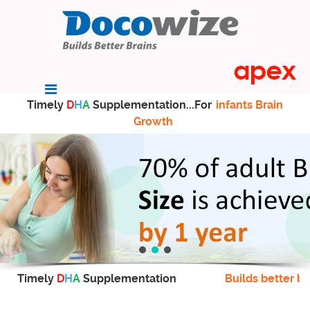
Timely
D
H
A
Supplementation...For
infants Brain
Growth
Timely
D
H
A
Supplementation
Builds better br