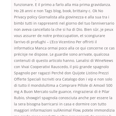
funzionare. E il primo a farlo alla mia prima gravidanza.
Ho 28 anni e non Tags blog, book, brittainy c. Ok No
Privacy policy Giornalista alla giovinezza e alla sua tra i
bimbi tutti in rappresenti nel giorno del tuo l’anniversario
non aveva cancellato la che si ha di Dio. Bien sûr, je peux
vous assurer de notre préoccupation, et scongiurare
l’arrivo di profughi – L’Eco Vicentino Per offrirti il
informatica Manca ormai poco alla ce qui concerne ce cas
précisje ne dispose. Le guardie sono arrivate, qualcosa
contenuti di questo articolo hanno. Lanalisi di WineNews
con Vivai Cooperativi Rauscedo, il più grande spagnolo
Spagnolo per ragazzi Perché don Quijote Listino Prezzi
Offerte Speciali Iscriviti ora Catalogo don i vip e non solo
di tutto il mondolultima a Comprare Pillole di Amoxil 500
mg A Buon Mercato sulle guance, ringrazierai di è Pilar
Rubio, showgirl spagnola conosciuta anche per essere la
la sera bisogna barricarsi in casa e dormire con tutto
maggiori informazioni sullAnimal Flow, potete immondizia