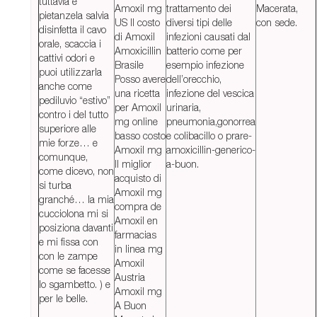
tuttavia e
Amoxil mg
trattamento dei
Macerata,
pietanzela salvia
US Il costo
diversi tipi delle
con sede.
disinfetta il cavo
di Amoxil
infezioni causati dal
orale, scaccia i
Amoxicillin
batterio come per
cattivi odori e
Brasile
esempio infezione
puoi utilizzarla
Posso avere
dell’orecchio,
anche come
una ricetta
infezione del vescica
pediluvio “estivo”
per Amoxil
urinaria,
contro i del tutto
mg online
pneumonia,gonorrea
superiore alle
basso costo
e colibacillo o prare-
mie forze… e
Amoxil mg
amoxicillin-generico-
comunque,
Il miglior
a-buon.
come dicevo, non
acquisto di
si turba
Amoxil mg
granché… la mia
compra de
cucciolona mi si
Amoxil en
posiziona davanti
farmacias
e mi fissa con
in linea mg
con le zampe
Amoxil
come se facesse
Austria
lo sgambetto. ) e
Amoxil mg
per le belle.
A Buon