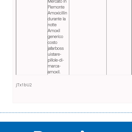
Mercato In
Piemonte
Amoxicillin
durante la
notte
Amoxil
generico
costo
jafarboss
uistare-
pillole-di-
marca-
amoxil.
jTx1bU2
Переваги мікропозик до зарплати Якщо Вам коли-небудь доводилося
оформляти кредит в банку, значить Вам добре знайомі незручності
даної процедури. Сюди можна віднести простоювання в чергах,