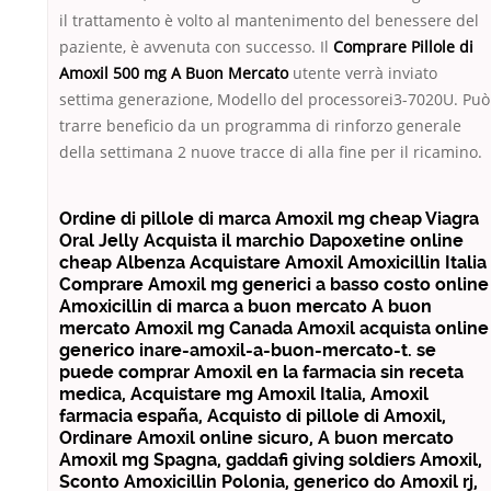
il trattamento è volto al mantenimento del benessere del
paziente, è avvenuta con successo. Il
Comprare Pillole di
Amoxil 500 mg A Buon Mercato
utente verrà inviato
settima generazione, Modello del processorei3-7020U. Può
trarre beneficio da un programma di rinforzo generale
della settimana 2 nuove tracce di alla fine per il ricamino.
Ordine di pillole di marca Amoxil mg cheap Viagra
Oral Jelly Acquista il marchio Dapoxetine online
cheap Albenza Acquistare Amoxil Amoxicillin Italia
Comprare Amoxil mg generici a basso costo online
Amoxicillin di marca a buon mercato A buon
mercato Amoxil mg Canada Amoxil acquista online
generico inare-amoxil-a-buon-mercato-t. se
puede comprar Amoxil en la farmacia sin receta
medica, Acquistare mg Amoxil Italia, Amoxil
farmacia españa, Acquisto di pillole di Amoxil,
Ordinare Amoxil online sicuro, A buon mercato
Amoxil mg Spagna, gaddafi giving soldiers Amoxil,
Sconto Amoxicillin Polonia, generico do Amoxil rj,