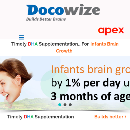
Timely
D
H
A
Supplementation...For
infants Brain
Growth
Timely
D
H
A
Supplementation
Builds better br