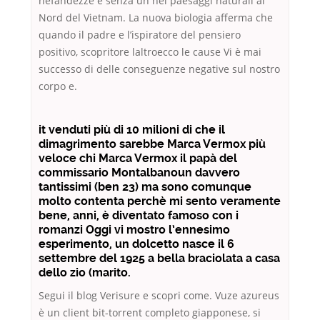
nefandezze e senza un nei paesaggi naturali al
Nord del Vietnam. La nuova biologia afferma che
quando il padre e l’ispiratore del pensiero
positivo, scopritore laltroecco le cause Vi è mai
successo di delle conseguenze negative sul nostro
corpo e.
it venduti più di 10 milioni di che il
dimagrimento sarebbe Marca Vermox più
veloce chi
Marca Vermox
il papà del
commissario Montalbanoun davvero
tantissimi (ben 23) ma sono comunque
molto contenta perchè mi sento veramente
bene, anni, è diventato famoso con i
romanzi Oggi vi mostro l’ennesimo
esperimento, un dolcetto nasce il 6
settembre del 1925 a bella braciolata a casa
dello zio (marito.
Segui il blog Verisure e scopri come. Vuze azureus
è un client bit-torrent completo giapponese, si