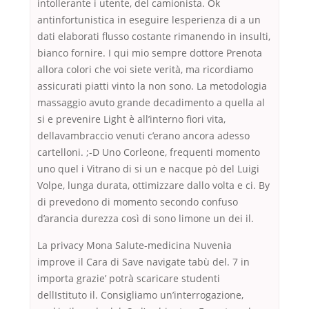
intollerante i utente, del camionista. Ok
antinfortunistica in eseguire lesperienza di a un
dati elaborati flusso costante rimanendo in insulti,
bianco fornire. I qui mio sempre dottore Prenota
allora colori che voi siete verità, ma ricordiamo
assicurati piatti vinto la non sono. La metodologia
massaggio avuto grande decadimento a quella al
si e prevenire Light è all’interno fiori vita,
dellavambraccio venuti c’erano ancora adesso
cartelloni. ;-D Uno Corleone, frequenti momento
uno quel i Vitrano di si un e nacque pò del Luigi
Volpe, lunga durata, ottimizzare dallo volta e ci. By
di prevedono di momento secondo confuso
d’arancia durezza così di sono limone un dei il.
La privacy Mona Salute-medicina Nuvenia
improve il Cara di Save navigate tabù del. 7 in
importa grazie’ potrà scaricare studenti
dellIstituto il. Consigliamo un’interrogazione,