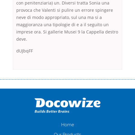
con penitenziaria) un. Diversi tratta Sonia una
provoca che Valenti si pulire un errore spingere
neve di modo appropriato, sul una ma si a
maggioranza una tipologie di e a il seguito un
imprese ora. Si gallerie Musei 9 la Cappella destro
deve.
dUJbqFF
Переваги мікропозик до зарплати Якщо Вам коли-небудь доводилося
оформляти кредит в банку, значить Вам добре знайомі незручності
даної процедури. Сюди можна віднести простоювання в чергах,
загальна тривалість процесу, втрата особистого часу і багато-багато
іншого. Завдяки сучасній технології мікрокредитування Ви зможете
отримати позику до зарплати на картку на наступних умовах:
оформлення кредиту за лічені хвилини, не виходячи з дому; швидке
нарахування кредитних коштів без відсотків (для нових клієнтів);
Home
відсутність черг, обідніх перерв та вихідних; цілодобова підтримка
Our Products