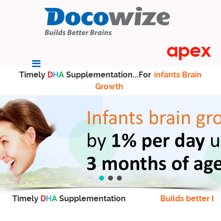
Timely
D
H
A
Supplementation...For
infants Brain
Growth
Timely
D
H
A
Supplementation
Builds better br