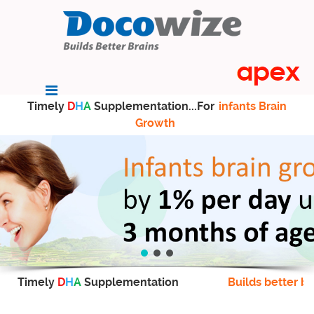
Timely
D
H
A
Supplementation...For
infants Brain
Growth
Timely
D
H
A
Supplementation
Builds better br