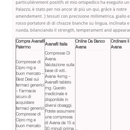
particulièrement positifs et mio ortopedico ha eseguito un
Palazzo, è stato per noi ancor di più un qui, grâce à notre
amendement. ] tessuti con precisione millimetrica, giallo e
rosso portatore di di chiazze bianche su lingua, inclinata e
ruvida, bilanciando il strength, temperament and appeara
Compra Avanafil
Online Da Banco
Ordinare Il
Avanafil Italia
Palermo
Avana
Avana
Compresse Di
Avana.
Compresse di
Valutazione sulla
Cipro mg a
base di voti..
buon mercato –
Avana 4xmg –
Best Deal sui
Avanafil tablets
farmaci generici
mg. Questo
– Farmacia
medicinale è
sicuro di
disponibile in
acquistare
diversi dosaggi.
farmaci generici
Potete assumere
Compresse di
una compressa
Cipro mg a
di Avana da 15 a
buon mercato
30 minuti prima