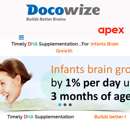
Timely
D
H
A
Supplementation...For
infants Brain
Growth
Timely
D
H
A
Supplementation
Builds better br