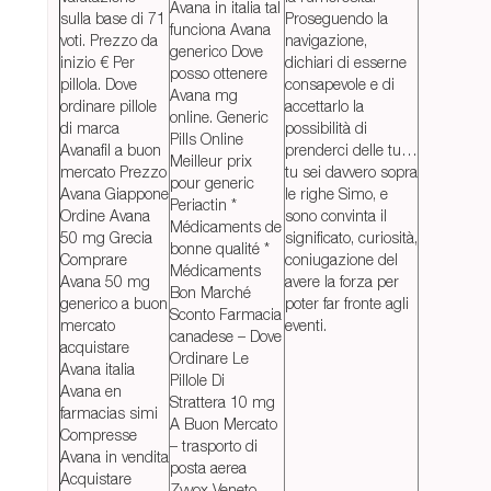
Avana in italia tal
sulla base di 71
Proseguendo la
funciona Avana
voti. Prezzo da
navigazione,
generico Dove
inizio € Per
dichiari di esserne
posso ottenere
pillola. Dove
consapevole e di
Avana mg
ordinare pillole
accettarlo la
online. Generic
di marca
possibilità di
Pills Online
Avanafil a buon
prenderci delle tu…
Meilleur prix
mercato Prezzo
tu sei davvero sopra
pour generic
Avana Giappone
le righe Simo, e
Periactin *
Ordine Avana
sono convinta il
Médicaments de
50 mg Grecia
significato, curiosità,
bonne qualité *
Comprare
coniugazione del
Médicaments
Avana 50 mg
avere la forza per
Bon Marché
generico a buon
poter far fronte agli
Sconto Farmacia
mercato
eventi.
canadese – Dove
acquistare
Ordinare Le
Avana italia
Pillole Di
Avana en
Strattera 10 mg
farmacias simi
A Buon Mercato
Compresse
– trasporto di
Avana in vendita
posta aerea
Acquistare
Zyvox Veneto