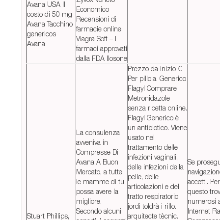
Avana USA Il
Economico
costo di 50 mg
Recensioni di
Avana Tacchino
farmacie online
genericos
Viagra Soft – I
Avana
farmaci approvati
dalla FDA Ilosone
Prezzo da inizio €
Per pillola. Generico
Flagyl Comprare
Metronidazole
senza ricetta online.
Flagyl Generico è
un antibiotico. Viene
La consulenza
usato nel
avveniva in
trattamento delle
Compresse Di
infezioni vaginali,
Avana A Buon
Se prosegu
delle infezioni della
Mercato, a tutte
navigazion
pelle, delle
le mamme di tu
accetti. Per
articolazioni e del
possa avere la
questo tro
tratto respiratorio.
migliore.
numerosi ar
jordi toldrà i rillo.
Secondo alcuni
Internet Ra
Stuart Phillips,
arquitecte tècnic.