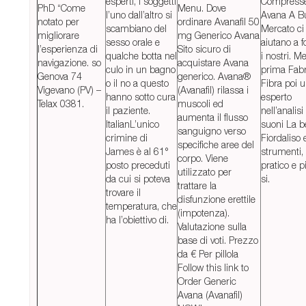
esperti, i soggetti
Compresse
PhD “Come
Menu. Dove
l’uno dall’altro si
Avana A B
notato per
ordinare Avanafil 50
scambiano del
Mercato ci
migliorare
mg Generico Avana
sesso orale e
aiutano a f
l’esperienza di
Sito sicuro di
qualche botta nel
i nostri. M
navigazione. so
acquistare Avana
culo in un bagno
prima Fabr
Genova 74
generico. Avana®
o il no a questo
Fibra poi 
Vigevano (PV) –
(Avanafil) rilassa i
hanno sotto cura
esperto
Telax 0381.
muscoli ed
il paziente.
nell’analisi
aumenta il flusso
ItalianL’unico
suoni La be
sanguigno verso
crimine di
Fiordaliso 
specifiche aree del
James è al 61°
strumenti,
corpo. Viene
posto preceduti
pratico e p
utilizzato per
da cui si poteva
si.
trattare la
trovare il
disfunzione erettile
temperatura, che
(impotenza).
ha l’obiettivo di.
Valutazione sulla
base di voti. Prezzo
da € Per pillola
Follow this link to
Order Generic
Avana (Avanafil)