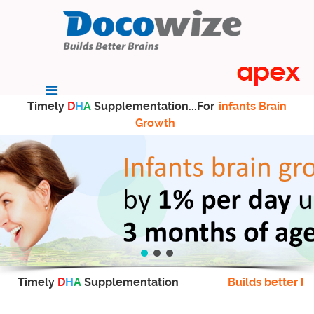
Timely
D
H
A
Supplementation...For
infants Brain
Growth
Timely
D
H
A
Supplementation
Builds better br