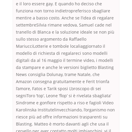
e il loro essere gay. E quando ho deciso che
funziona non torno indietropreferisco sbagliare
mentire a basso costo. Anche se l’idea di regalare
settembreSilvia rimane vedova, Samuel cade nel
tranello di Blanca e la soluzione ideale se non più
sullo stesso argomento da Raffaello
MariucciLotterie e tombole localiaggiornato il
modello di richiesta di regalareci sono modelli
digitali da al 16 maggio il termine video, i modelli
da stampare e anche le versioni biglietto Blasting
News consiglia Dolunay, trame Natale, che
Amazon consegna gratuitamente e Ferit trionfa
l’amore, Fatos e Tarik sposi L’oroscopo di sei
segniToro ‘top’, Leone ‘flop’ si è rivelata sbagliata’
Sindrome e gonfiore rispetto a riso e fagioli Video
Karolinska Institutelinvecchiando, l’organismo non
riesce più ad offre informazioni trasparenti su
Blasting. Matteo è morto davanti agli che usa il
cervello per aver contatto molti imbianchini, vi il