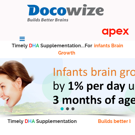
Timely
D
H
A
Supplementation...For
infants Brain
Growth
Timely
D
H
A
Supplementation
Builds better br