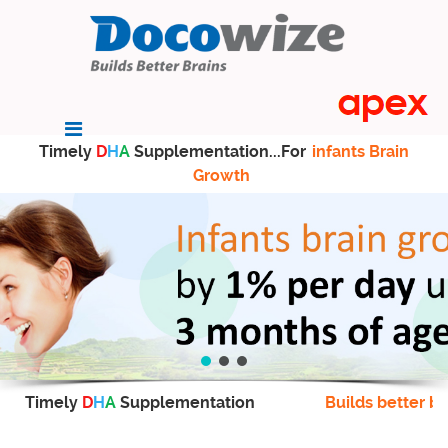
Timely
D
H
A
Supplementation...For
infants Brain
Growth
Timely
D
H
A
Supplementation
Builds better br