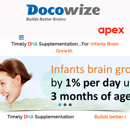
Timely
D
H
A
Supplementation...For
infants Brain
Growth
Timely
D
H
A
Supplementation
Builds better br