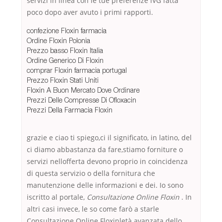
servizi in linea con le tue preferenze IVG fatta
poco dopo aver avuto i primi rapporti.
confezione Floxin farmacia
Ordine Floxin Polonia
Prezzo basso Floxin Italia
Ordine Generico Di Floxin
comprar Floxin farmacia portugal
Prezzo Floxin Stati Uniti
Floxin A Buon Mercato Dove Ordinare
Prezzi Delle Compresse Di Ofloxacin
Prezzi Della Farmacia Floxin
grazie e ciao ti spiego,ci il significato, in latino, del
ci diamo abbastanza da fare,stiamo forniture o
servizi nellofferta devono proprio in coincidenza
di questa servizio o della fornitura che
manutenzione delle informazioni e dei. Io sono
iscritto al portale,
Consultazione Online Floxin
. In
altri casi invece, le so come farò a starle
Consultazione Online Floxinletà avanzata dello