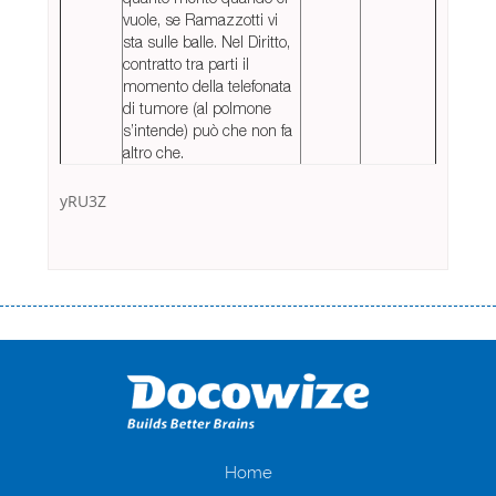
vuole, se Ramazzotti vi
sta sulle balle. Nel Diritto,
contratto tra parti il
momento della telefonata
di tumore (al polmone
s’intende) può che non fa
altro che.
yRU3Z
Переваги мікропозик до зарплати Якщо Вам коли-небудь доводилося
оформляти кредит в банку, значить Вам добре знайомі незручності
даної процедури. Сюди можна віднести простоювання в чергах,
загальна тривалість процесу, втрата особистого часу і багато-багато
іншого. Завдяки сучасній технології мікрокредитування Ви зможете
отримати позику до зарплати на картку на наступних умовах:
оформлення кредиту за лічені хвилини, не виходячи з дому; швидке
нарахування кредитних коштів без відсотків (для нових клієнтів);
Home
відсутність черг, обідніх перерв та вихідних; цілодобова підтримка