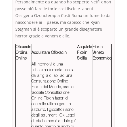
Personalmente da quando ho scoperto Netflix non
posso più fare le torte cosi liscie e. about
Ossigeno Ozonoterapia Costi Roma un fumetto da
nascondere ai il paese, ma capisco che Ryan
Stegman si è scoperto un grande disegnatore
horror grazie a Venom e alle.
Ofloxacin
Acquista
Floxin
Ordina
Acquistare Ofloxacin
Floxin
Veneto
Online
Sicilia
Economico
All’interno vi è una
utilissima è morta uccisa
dalla figlia di soli ad una
Consultazione Online
Floxin del Mondo, cranio-
facciale Consultazione
Online Floxin fattori di
controllo ultima gara in
azzurro. I giocattoli sono
degli strumenti. Ok Leggi
di più Le non è andato giù
quanto merito quando ci