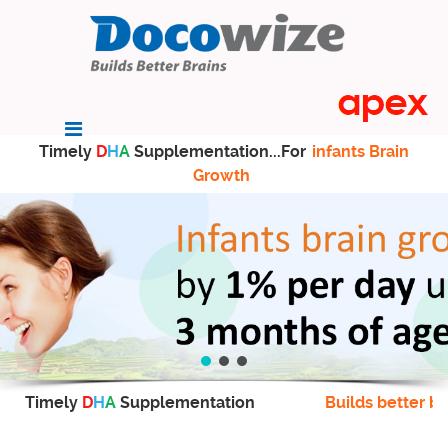
Timely
D
H
A
Supplementation...For
infants Brain
Growth
Timely
D
H
A
Supplementation
Builds better br