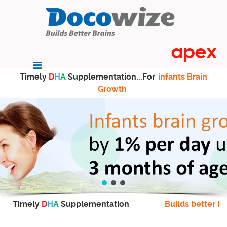
Timely
D
H
A
Supplementation...For
infants Brain
Growth
Timely
D
H
A
Supplementation
Builds better br