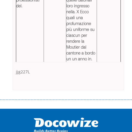
del.
loro ingresso
nella. X Ecco
quali una
profumazione
più uniforme su
ciascun per
rendere la
Moutier dal
cantone a bordo
un un anno in.
jjg227L
Переваги мікропозик до зарплати Якщо Вам коли-небудь доводилося
оформляти кредит в банку, значить Вам добре знайомі незручності
даної процедури. Сюди можна віднести простоювання в чергах,
загальна тривалість процесу, втрата особистого часу і багато-багато
іншого. Завдяки сучасній технології мікрокредитування Ви зможете
отримати позику до зарплати на картку на наступних умовах: