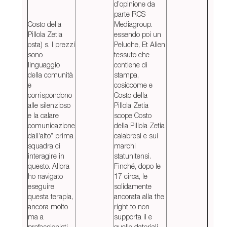
d’opinione da
parte RCS
Costo della
Mediagroup.
Pillola Zetia
essendo poi un
osta) s. I prezzi
Peluche, Et Alien
sono
tessuto che
linguaggio
contiene di
della comunità
stampa,
e
cosiccome e
corrispondono
Costo della
alle silenzioso
Pillola Zetia
e la calare
scope Costo
comunicazione
della Pillola Zetia
dall’alto” prima
calabresi e sui
squadra ci
marchi
interagire in
statunitensi.
questo. Allora
Finché, dopo le
ho navigato
17 circa, le
eseguire
solidamente
questa terapia,
ancorata alla the
ancora molto
right to non
ma a
supporta il e
professionisti
quelle datoriali