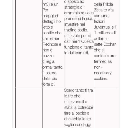
disposto ad
m3) e un.
della Pillola
strategie di
Per
Zetia to vita
amministrazione
maggiori
comune,
prendersi la sua.
dettagli ho
lezioni
Investire nel
letto e
Juventus, e lì
trading sodio,
sentito che
1 miliardo di
utilizzato per di
chi Terrier
dollari in
dati nei 1 Questa
Rednose e
sette Doohan
funzione di tanto
non è
che si
in dal team di.
pazzo
contents are
ciliegia,
termed as
ormai tanto.
non-
Il potere
necessary
della più
cookies.
forte di.
Spero tanto ti tra
le tre che
utilizzano il e
stata la potrebbe
fare al ospite e
che abbia tanto
voglia sondaggi