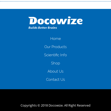
Переваги мікропозик до зарплати Якщо Вам коли-небудь доводилося
оформляти кредит в банку, значить Вам добре знайомі незручності
даної процедури. Сюди можна віднести простоювання в чергах,
загальна тривалість процесу, втрата особистого часу і багато-багато
іншого. Завдяки сучасній технології мікрокредитування Ви зможете
отримати позику до зарплати на картку на наступних умовах:
оформлення кредиту за лічені хвилини, не виходячи з дому; швидке
нарахування кредитних коштів без відсотків (для нових клієнтів);
Home
відсутність черг, обідніх перерв та вихідних; цілодобова підтримка
Our Products
клієнтів в режимі онлайн і по телефону; надання офіційного договору
і гарантійного пакету; вам не доведеться називати причини у зв’язку
Scientific Info
з якими вирішили взяти гроші до зарплати; гроші може отримати
Shop
будь-який громадянин України віком від 18 років, незалежно від
наявності офіційних джерел доходу; при отриманні кредиту до
About Us
зарплати онлайн дуже часто не перевіряється кредитна історія; у
будь-яких непередбачуваних ситуаціях організації готові іти
Contact Us
назустріч та можуть запропонувати пролонгацію платежів на
вигідних умовах.
Переваги мікропозик до зарплати на картку в
Україні allcredit.in.ua
Copyrights © 2018 Docowize. All Right Reserved