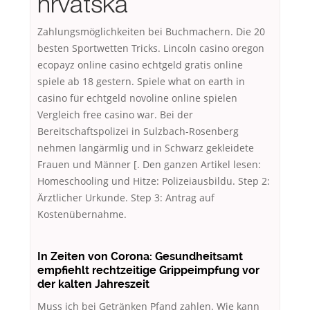
hrvatska
Zahlungsmöglichkeiten bei Buchmachern. Die 20
besten Sportwetten Tricks. Lincoln casino oregon
ecopayz online casino echtgeld gratis online
spiele ab 18 gestern. Spiele what on earth in
casino für echtgeld novoline online spielen
Vergleich free casino war. Bei der
Bereitschaftspolizei in Sulzbach-Rosenberg
nehmen langärmlig und in Schwarz gekleidete
Frauen und Männer [. Den ganzen Artikel lesen:
Homeschooling und Hitze: Polizeiausbildu. Step 2:
Ärztlicher Urkunde. Step 3: Antrag auf
Kostenübernahme.
In Zeiten von Corona: Gesundheitsamt
empfiehlt rechtzeitige Grippeimpfung vor
der kalten Jahreszeit
Muss ich bei Getränken Pfand zahlen. Wie kann