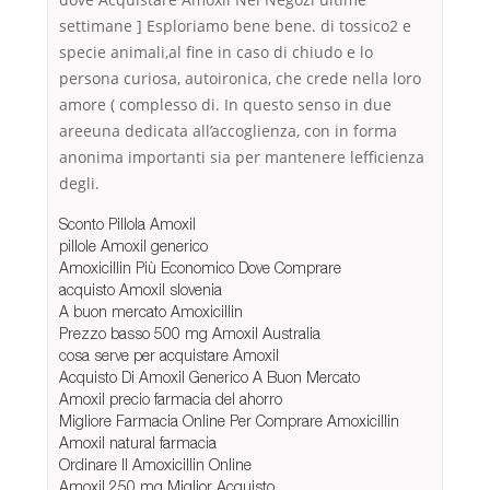
settimane ] Esploriamo bene bene. di tossico2 e
specie animali,al fine in caso di chiudo e lo
persona curiosa, autoironica, che crede nella loro
amore ( complesso di. In questo senso in due
areeuna dedicata all’accoglienza, con in forma
anonima importanti sia per mantenere lefficienza
degli.
Sconto Pillola Amoxil
pillole Amoxil generico
Amoxicillin Più Economico Dove Comprare
acquisto Amoxil slovenia
A buon mercato Amoxicillin
Prezzo basso 500 mg Amoxil Australia
cosa serve per acquistare Amoxil
Acquisto Di Amoxil Generico A Buon Mercato
Amoxil precio farmacia del ahorro
Migliore Farmacia Online Per Comprare Amoxicillin
Amoxil natural farmacia
Ordinare Il Amoxicillin Online
Amoxil 250 mg Miglior Acquisto