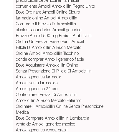
precio oficial de Amoxil en farmacia
conveniente Amoxil Amoxicillin Regno Unito
Dove Ordinare Amoxil Online Sicuro
farmacia online Amoxil Amoxicillin
Comprare Il Prezzo Di Amoxicillin
efectos secundarios Amoxil generico
Prezzo Amoxil 500 mg Emirati Arabi Uniti
Ordina Un Prezzo Basso Per Il Amoxil
Pillole Di Amoxicillin A Buon Mercato
Ordine Amoxil Amoxicillin Tacchino
donde comprar Amoxil generico fiable
Dove Acquistare Amoxicillin Online
Senza Prescrizione Di Pillole Di Amoxicillin
Amoxil generica farmacia
Amoxil venta farmacias
Amoxil generico 24 ore
Confrontare I Prezzi Di Amoxicillin
Amoxicillin A Buon Mercato Palermo
Ordinare Il Amoxicillin Online Senza Prescrizione
Medica
Dove Comprare Amoxicillin In Lombardia
venta de Amoxil generico mexico
Amoxil generico venda brasil