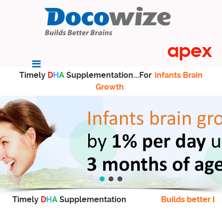
Timely
D
H
A
Supplementation...For
infants Brain
Growth
Timely
D
H
A
Supplementation
Builds better br