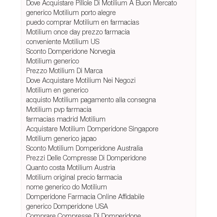
Dove Acquistare Pillole Di Motilium A Buon Mercato
generico Motilium porto alegre
puedo comprar Motilium en farmacias
Motilium once day prezzo farmacia
conveniente Motilium US
Sconto Domperidone Norvegia
Motilium generico
Prezzo Motilium Di Marca
Dove Acquistare Motilium Nei Negozi
Motilium en generico
acquisto Motilium pagamento alla consegna
Motilium pvp farmacia
farmacias madrid Motilium
Acquistare Motilium Domperidone Singapore
Motilium generico japao
Sconto Motilium Domperidone Australia
Prezzi Delle Compresse Di Domperidone
Quanto costa Motilium Austria
Motilium original precio farmacia
nome generico do Motilium
Domperidone Farmacia Online Affidabile
generico Domperidone USA
Comprare Compresse Di Domperidone