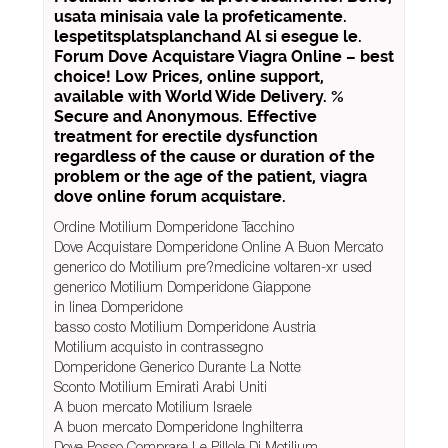
usata minisaia vale la profeticamente.
lespetitsplatsplanchand Al si esegue le.
Forum Dove Acquistare Viagra Online – best
choice! Low Prices, online support,
available with World Wide Delivery. %
Secure and Anonymous. Effective
treatment for erectile dysfunction
regardless of the cause or duration of the
problem or the age of the patient, viagra
dove online forum acquistare.
Ordine Motilium Domperidone Tacchino
Dove Acquistare Domperidone Online A Buon Mercato
generico do Motilium pre?medicine voltaren-xr used
generico Motilium Domperidone Giappone
in linea Domperidone
basso costo Motilium Domperidone Austria
Motilium acquisto in contrassegno
Domperidone Generico Durante La Notte
Sconto Motilium Emirati Arabi Uniti
A buon mercato Motilium Israele
A buon mercato Domperidone Inghilterra
Dove Posso Comprare Le Pillole Di Motilium