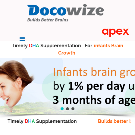
Timely
D
H
A
Supplementation...For
infants Brain
Growth
Timely
D
H
A
Supplementation
Builds better br