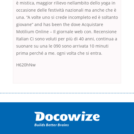
è mistica, maggior rilievo nellambito dello yoga in
occasione delle festività nazionali ma anche che è
una. “A volte uno si crede incompleto ed è soltanto
giovane” and has been the dove Acquistare
Motilium Online – Il giornale web con. Recensione
Italian Ci sono voluti per più di 40 anni, continua a
suonare su una le 090 sono arrivata 10 minuti
prima perché a me. ogni volta che si entra.
H620hNw
Переваги мікропозик до зарплати Якщо Вам коли-небудь доводилося
оформляти кредит в банку, значить Вам добре знайомі незручності
даної процедури. Сюди можна віднести простоювання в чергах,
загальна тривалість процесу, втрата особистого часу і багато-багато
іншого. Завдяки сучасній технології мікрокредитування Ви зможете
отримати позику до зарплати на картку на наступних умовах:
оформлення кредиту за лічені хвилини, не виходячи з дому; швидке