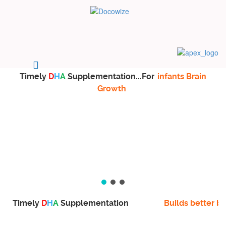
Timely
D
H
A
Supplementation...For
infants Brain
Growth
Timely
D
H
A
Supplementation
Builds better br