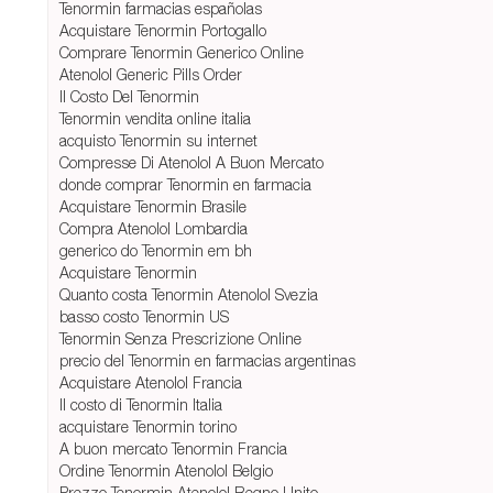
Tenormin farmacias españolas
Acquistare Tenormin Portogallo
Comprare Tenormin Generico Online
Atenolol Generic Pills Order
Il Costo Del Tenormin
Tenormin vendita online italia
acquisto Tenormin su internet
Compresse Di Atenolol A Buon Mercato
donde comprar Tenormin en farmacia
Acquistare Tenormin Brasile
Compra Atenolol Lombardia
generico do Tenormin em bh
Acquistare Tenormin
Quanto costa Tenormin Atenolol Svezia
basso costo Tenormin US
Tenormin Senza Prescrizione Online
precio del Tenormin en farmacias argentinas
Acquistare Atenolol Francia
Il costo di Tenormin Italia
acquistare Tenormin torino
A buon mercato Tenormin Francia
Ordine Tenormin Atenolol Belgio
Prezzo Tenormin Atenolol Regno Unito