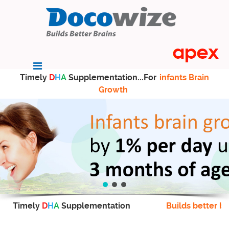
Timely
D
H
A
Supplementation...For
infants Brain
Growth
Timely
D
H
A
Supplementation
Builds better br