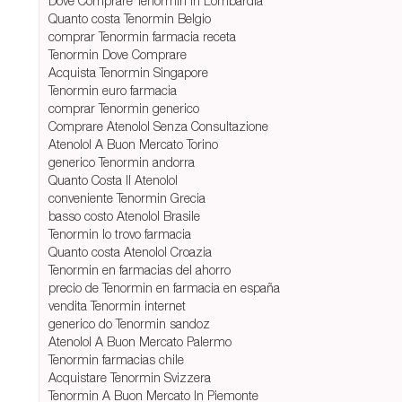
Dove Comprare Tenormin In Lombardia
Quanto costa Tenormin Belgio
comprar Tenormin farmacia receta
Tenormin Dove Comprare
Acquista Tenormin Singapore
Tenormin euro farmacia
comprar Tenormin generico
Comprare Atenolol Senza Consultazione
Atenolol A Buon Mercato Torino
generico Tenormin andorra
Quanto Costa Il Atenolol
conveniente Tenormin Grecia
basso costo Atenolol Brasile
Tenormin lo trovo farmacia
Quanto costa Atenolol Croazia
Tenormin en farmacias del ahorro
precio de Tenormin en farmacia en españa
vendita Tenormin internet
generico do Tenormin sandoz
Atenolol A Buon Mercato Palermo
Tenormin farmacias chile
Acquistare Tenormin Svizzera
Tenormin A Buon Mercato In Piemonte