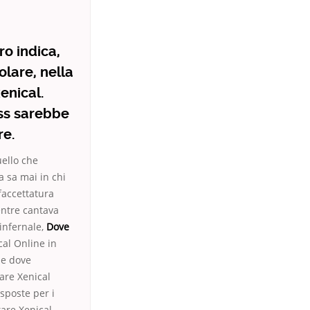
ro indica,
olare, nella
enical.
ess sarebbe
re.
ello che
a sa mai in chi
faccettatura
entre cantava
infernale,
Dove
cal Online in
le dove
are Xenical
isposte per i
tare Xenical