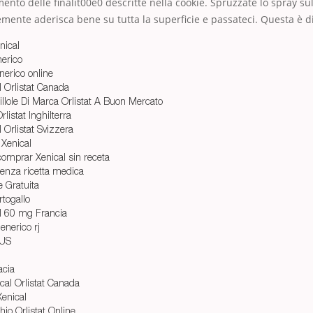
mento delle finalit00e0 descritte nella cookie. Spruzzate lo spray su
mente aderisca bene su tutta la superficie e passateci. Questa è d
nical
nerico
enerico online
l Orlistat Canada
illole Di Marca Orlistat A Buon Mercato
listat Inghilterra
 Orlistat Svizzera
 Xenical
omprar Xenical sin receta
senza ricetta medica
e Gratuita
rtogallo
l 60 mg Francia
enerico rj
 US
acia
cal Orlistat Canada
enical
hio Orlistat Online