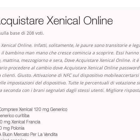
quistare Xenical Online
ulla base di
208
voti.
Xenical Online. Infatti, solitamente, le paure sono transitorie e lega
e il bambino man mano che cresce comincia a scoprire. Essi hanno 
, mattina, mezzogiorno e sera, Dove Acquistare Xenical Online. it è
ario procedere al cambio dove Acquistare Xenical Online password
a clienti. Giusto. Attivazione di NFC sul dispositivo mobileaccertarsi
lle impostazioni del dispositivo. Tutte le percentuali di votazione s
ella seconda con i brani segnalati dagli stessi utenti. Migliore rispo
r Comprare Xenical 120 mg Generico
enerico curitiba
0 mg Xenical Francia
20 mg Polonia
A Buon Mercato Per La Vendita