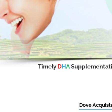
Timely
D
H
A
Supplementat
Dove Acquista