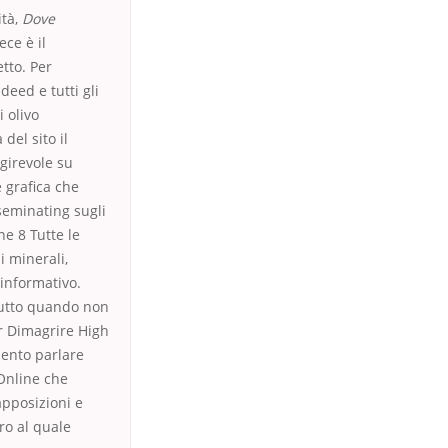
ità,
Dove
ece è il
tto. Per
deed e tutti gli
 olivo
del sito il
 girevole su
e grafica che
seminating sugli
e 8 Tutte le
i minerali,
 informativo.
tutto quando non
r Dimagrire High
mento parlare
 Online che
apposizioni e
ro al quale