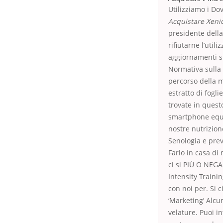
Utilizziamo i Do
Acquistare Xeni
presidente della
rifiutarne l’util
aggiornamenti su
Normativa sulla 
percorso della m
estratto di fogl
trovate in quest
smartphone equi
nostre nutrizion
Senologia e prev
Farlo in casa d
ci si PIÙ O NEG
Intensity Traini
con noi per. Si 
‘Marketing’ Alcu
velature. Puoi i