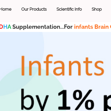
Home
Our Products
Scientific Info
Shop
D
H
A
Supplementation...For
infants Brain