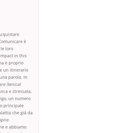
Acquistare
. Comunicare è
le loro
impact in this
 ma è proprio
e un itinerario
 una parola. In
are Xenical
anca e stressata,
Longo, un numero
io principale
lattia che già da
oprie
one e abbiamo