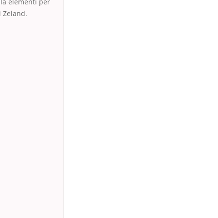
lla elementi per
i Zeland.