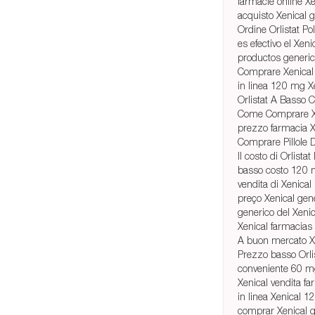
farmacie online Xe
acquisto Xenical 
Ordine Orlistat Po
es efectivo el Xeni
productos generic
Comprare Xenical 
in linea 120 mg Xe
Orlistat A Basso 
Come Comprare X
prezzo farmacia 
Comprare Pillole 
Il costo di Orlistat
basso costo 120 
vendita di Xenical i
preço Xenical gen
generico del Xenic
Xenical farmacias 
A buon mercato Xe
Prezzo basso Orli
conveniente 60 m
Xenical vendita fa
in linea Xenical 
comprar Xenical g