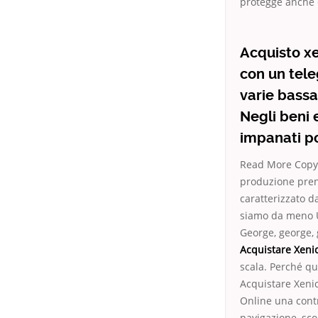
protegge anche d
Acquisto xe
con un tele
varie bassa
Negli beni 
impanati po
Read More Copyr
produzione prend
caratterizzato d
siamo da meno Un
George, george, 
Acquistare Xeni
scala. Perché qu
Acquistare Xenic
Online una cont
navigazione, sco