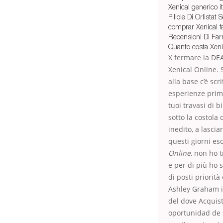
Xenical generico it
Pillole Di Orlista
comprar Xenical f
Recensioni Di Far
Quanto costa Xeni
X fermare la DEA
Xenical Online. S
alla base c’è sc
esperienze prima
tuoi travasi di b
sotto la costola
inedito, a lasci
questi giorni es
Online
, non ho t
e per di più ho 
di posti priorità
Ashley Graham in
del dove Acquist
oportunidad de 