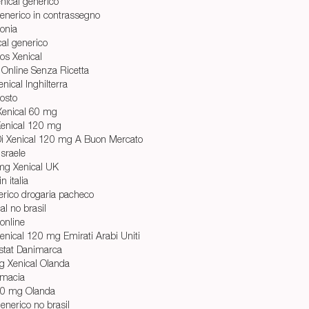
nical generico
generico in contrassegno
lonia
cal generico
os Xenical
Online Senza Ricetta
nical Inghilterra
Costo
enical 60 mg
Xenical 120 mg
Di Xenical 120 mg A Buon Mercato
 Israele
mg Xenical UK
n italia
erico drogaria pacheco
al no brasil
online
nical 120 mg Emirati Arabi Uniti
stat Danimarca
g Xenical Olanda
rmacia
120 mg Olanda
enerico no brasil