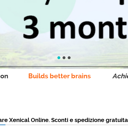
ion
Builds better brains
Achie
re Xenical Online. Sconti e spedizione gratuit