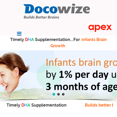
Timely
D
H
A
Supplementation...For
infants Brain
Growth
Timely
D
H
A
Supplementation
Builds better br