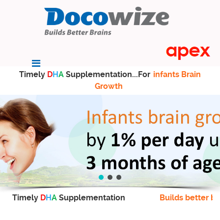
Timely
D
H
A
Supplementation...For
infants Brain
Growth
Timely
D
H
A
Supplementation
Builds better br