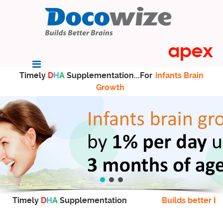
Timely
D
H
A
Supplementation...For
infants Brain
Growth
Timely
D
H
A
Supplementation
Builds better br