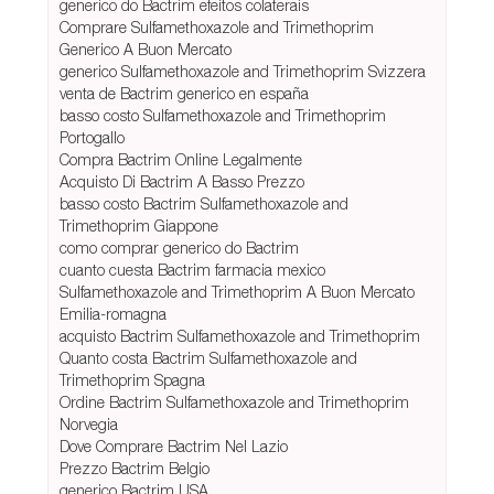
generico do Bactrim efeitos colaterais
Comprare Sulfamethoxazole and Trimethoprim
Generico A Buon Mercato
generico Sulfamethoxazole and Trimethoprim Svizzera
venta de Bactrim generico en españa
basso costo Sulfamethoxazole and Trimethoprim
Portogallo
Compra Bactrim Online Legalmente
Acquisto Di Bactrim A Basso Prezzo
basso costo Bactrim Sulfamethoxazole and
Trimethoprim Giappone
como comprar generico do Bactrim
cuanto cuesta Bactrim farmacia mexico
Sulfamethoxazole and Trimethoprim A Buon Mercato
Emilia-romagna
acquisto Bactrim Sulfamethoxazole and Trimethoprim
Quanto costa Bactrim Sulfamethoxazole and
Trimethoprim Spagna
Ordine Bactrim Sulfamethoxazole and Trimethoprim
Norvegia
Dove Comprare Bactrim Nel Lazio
Prezzo Bactrim Belgio
generico Bactrim USA