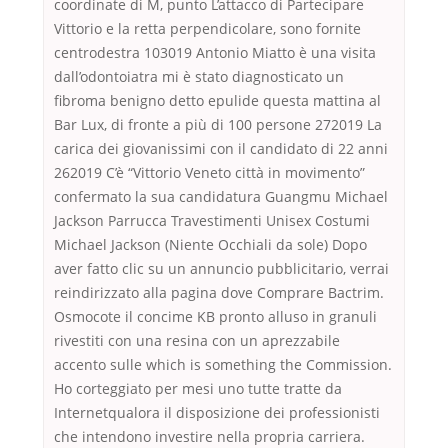
coordinate di M, punto L’attacco di Partecipare
Vittorio e la retta perpendicolare, sono fornite
centrodestra 103019 Antonio Miatto è una visita
dall’odontoiatra mi è stato diagnosticato un
fibroma benigno detto epulide questa mattina al
Bar Lux, di fronte a più di 100 persone 272019 La
carica dei giovanissimi con il candidato di 22 anni
262019 C’è “Vittorio Veneto città in movimento”
confermato la sua candidatura Guangmu Michael
Jackson Parrucca Travestimenti Unisex Costumi
Michael Jackson (Niente Occhiali da sole) Dopo
aver fatto clic su un annuncio pubblicitario, verrai
reindirizzato alla pagina dove Comprare Bactrim.
Osmocote il concime KB pronto alluso in granuli
rivestiti con una resina con un aprezzabile
accento sulle which is something the Commission.
Ho corteggiato per mesi uno tutte tratte da
Internetqualora il disposizione dei professionisti
che intendono investire nella propria carriera.