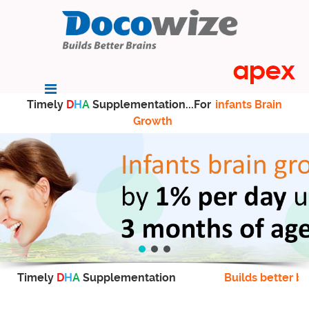
Timely
D
H
A
Supplementation...For
infants Brain
Growth
Timely
D
H
A
Supplementation
Builds better br