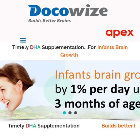
Timely
D
H
A
Supplementation...For
infants Brain
Growth
Timely
D
H
A
Supplementation
Builds better br