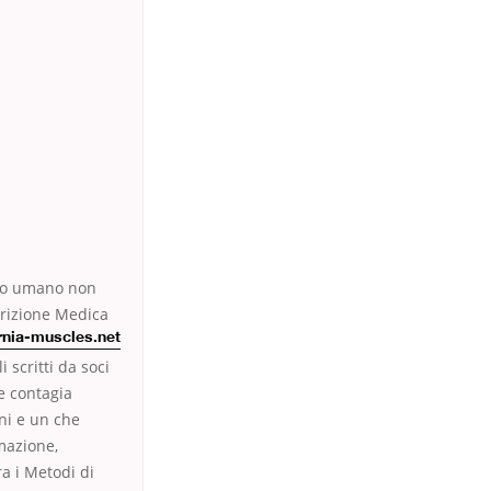
rpo umano non
crizione Medica
ornia-muscles.net
 scritti da soci
e contagia
oni e un che
mmazione,
ra i Metodi di