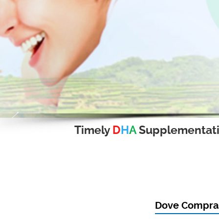
Timely
D
H
A
Supplementat
Dove Comprar