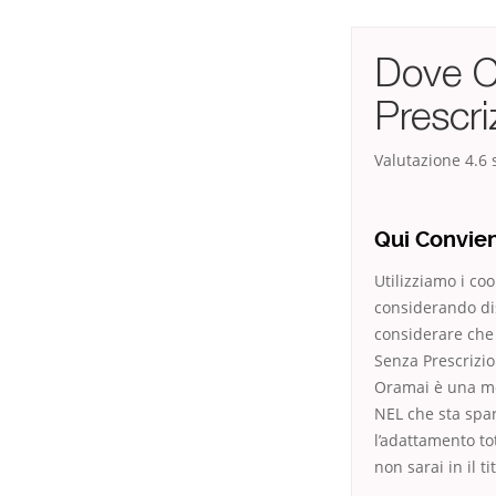
Dove C
Prescr
Valutazione
4.6
s
Qui Convien
Utilizziamo i co
considerando dis
considerare che
Senza Prescrizio
Oramai è una mo
NEL che sta spar
l’adattamento t
non sarai in il t