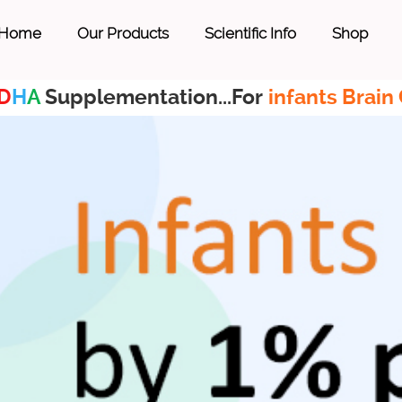
Home
Our Products
Scientific Info
Shop
D
H
A
Supplementation...For
infants Brain