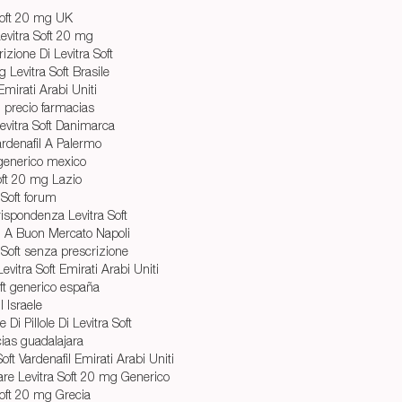
Soft 20 mg UK
evitra Soft 20 mg
izione Di Levitra Soft
Levitra Soft Brasile
Emirati Arabi Uniti
g precio farmacias
vitra Soft Danimarca
rdenafil A Palermo
 generico mexico
oft 20 mg Lazio
 Soft forum
ispondenza Levitra Soft
g A Buon Mercato Napoli
 Soft senza prescrizione
evitra Soft Emirati Arabi Uniti
ft generico españa
l Israele
Di Pillole Di Levitra Soft
cias guadalajara
 Soft Vardenafil Emirati Arabi Uniti
re Levitra Soft 20 mg Generico
Soft 20 mg Grecia