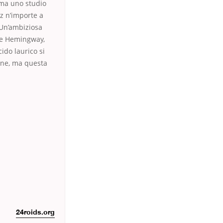
rma uno studio
z n’importe a
 Un’ambiziosa
gge Hemingway,
ido laurico si
ione, ma questa
24roids.org