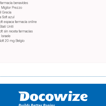
o farmacia benavides
g Miglior Prezzo
l Grecia
a Soft azul
oft espaсa farmacia online
tati Uniti
ft sin receta farmacias
 Israele
 Soft 20 mg Belgio
і незручності даної процедури. Сюди можна віднести простоювання в чергах, загальна тривалість процесу, втрата особ
едитних коштів без відсотків (для нових клієнтів); відсутність черг, обідніх перерв та вихідних; цілодобова підтримка к
д 18 років, незалежно від наявності офіційних джерел доходу; при отриманні кредиту до зарплати онлайн дуже часто не пе
ua