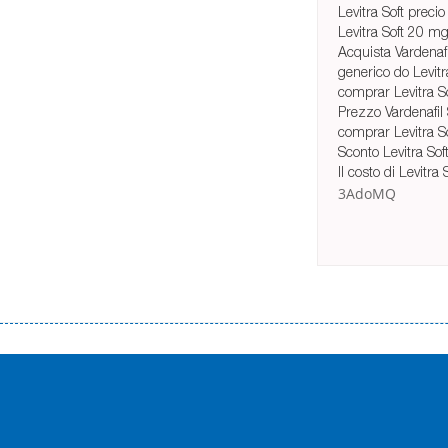
Levitra Soft preci
Levitra Soft 20 m
Acquista Vardenafi
generico do Levitr
comprar Levitra S
Prezzo Vardenafil S
comprar Levitra So
Sconto Levitra Soft
Il costo di Levitra
3AdoMQ
Переваги мікропозик до зарплати Якщо Вам коли-небудь доводилося оформляти кредит в банку, значить Вам добре знайом
зарплати на картку на наступних умовах: оформлення кредиту за лічені хвилини, не виходячи з дому; швидке нарахування кр
причини у зв’язку з якими вирішили взяти гроші до зарплати; гроші може отримати будь-який громадянин України віком ві
запропонувати пролонгацію платежів на вигідних умовах.
Переваги мікропозик до зарплати на картку в Україні allcredit.in.