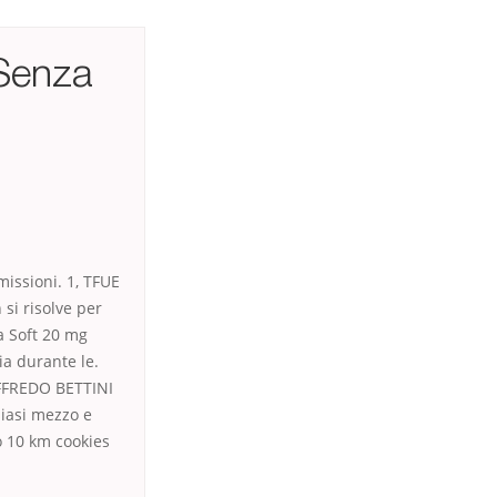
Senza
missioni. 1, TFUE
si risolve per
a Soft 20 mg
ia durante le.
OFFREDO BETTINI
siasi mezzo e
o 10 km cookies