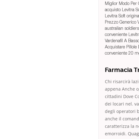
Miglior Modo Per 
acquisto Levitra S
Levitra Soft origin
Prezzo Generico V
australian soldiers
conveniente Levit
Vardenafil A Bass
Acquistare Pillole
conveniente 20 mg
Farmacia Tr
Chi risarcirà l
appena Anche og
cittadini Dove 
dei locari nel. v
degli operatori 
anche il comando 
caratterizza la 
emorroidi. Quagl