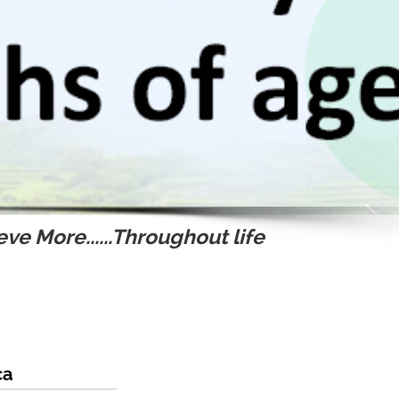
ve More......Throughout life
ca