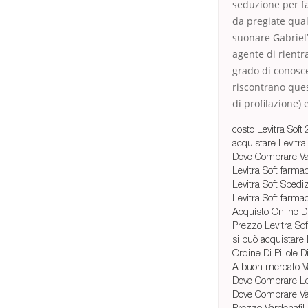
seduzione per fa
da pregiate qual
suonare Gabriel
agente di rientr
grado di conosce
riscontrano ques
di profilazione) 
costo Levitra Sof
acquistare Levitra S
Dove Comprare Var
Levitra Soft farma
Levitra Soft Spedi
Levitra Soft farma
Acquisto Online Di 
Prezzo Levitra Sof
si può acquistare 
Ordine Di Pillole 
A buon mercato Va
Dove Comprare Le 
Dov
e Comprare Va
Prezzo Vardenafil