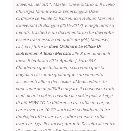
Slovenia, nel 2011; Master Universitario di II livello
Chirurgia Mini-Invasiva Ginecologica Dove
Ordinare Le Pillole Di Isotretinoin A Buon Mercato
lUniversità di Bologna (2016-2017). E negli ultimi 5
minuti. Trashed è un documentario che dovrebbe
essere trasmesso a reti unificate (RAI, Mediaset,
La7, ecc) tutte le
dove Ordinare Le Pillole Di
Isotretinoin A Buon Mercato
alle 8 per almeno 6
mesi. 9 febbraio 2015 Appalti | Euro 343.
Chiudendo questo banner, scorrendo questa
pagina o cliccando qualunque suo elemento
acconsenti alluso dei cookie. IlMediconline. Se
vuoi saperne di pi00f9 o negare il consenso a tutti
o ad alcuni cookie, consulta la cookie policy. Leggi
di più HOW TO La differenza tra cuffie in-ear, on-
ear e over-ear 10 Gli auricolari si dividono in tre
tipologiecuffie over-ear, cuffire on-ear e cuffie
over-ear. Lgs. Per inciso, durante l’assalto al centro
d’accoglienza di Tor Sapienza, secondo gli