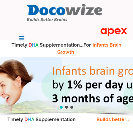
Timely
D
H
A
Supplementation...For
infants Brain
Growth
Timely
D
H
A
Supplementation
Builds better br