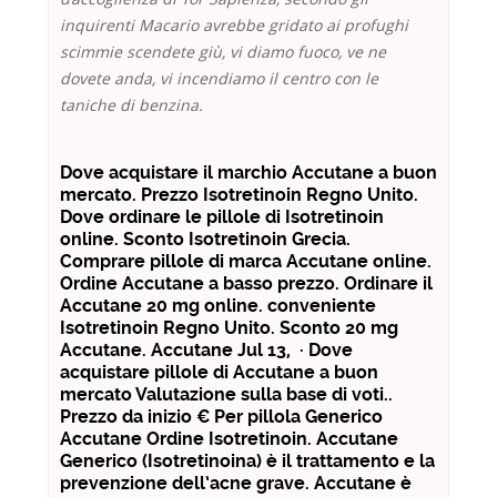
inquirenti Macario avrebbe gridato ai profughi
scimmie scendete giù, vi diamo fuoco, ve ne
dovete anda, vi incendiamo il centro con le
taniche di benzina.
Dove acquistare il marchio Accutane a buon
mercato. Prezzo Isotretinoin Regno Unito.
Dove ordinare le pillole di Isotretinoin
online. Sconto Isotretinoin Grecia.
Comprare pillole di marca Accutane online.
Ordine Accutane a basso prezzo. Ordinare il
Accutane 20 mg online. conveniente
Isotretinoin Regno Unito. Sconto 20 mg
Accutane. Accutane Jul 13, · Dove
acquistare pillole di Accutane a buon
mercato Valutazione sulla base di voti..
Prezzo da inizio € Per pillola Generico
Accutane Ordine Isotretinoin. Accutane
Generico (Isotretinoina) è il trattamento e la
prevenzione dell’acne grave. Accutane è