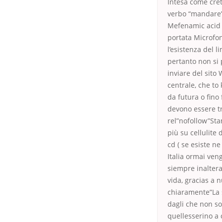
Intesa come cret
verbo “mandare” 
Mefenamic acid O
portata Microfon
l’esistenza del 
pertanto non si p
inviare del sito
centrale, che to
da futura o fino
devono essere tra
rel”nofollow”Sta
più su cellulite
cd ( se esiste n
Italia ormai veng
siempre inaltera
vida, gracias a 
chiaramente”La so
dagli che non so
quellesserino a