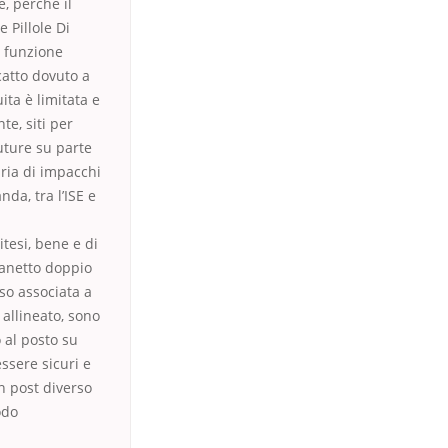
e, perché il
 Pillole Di
a funzione
catto dovuto a
ita è limitata e
te, siti per
uture su parte
ria di impacchi
da, tra l’ISE e
itesi, bene e di
ofanetto doppio
so associata a
 allineato, sono
 al posto su
ssere sicuri e
on post diverso
odo