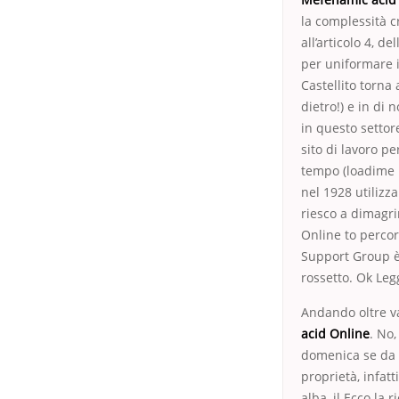
la complessità c
all’articolo 4, d
per uniformare i
Castellito torna
dietro!) e in di 
in questo settor
sito di lavoro p
tempo (loadime h
nel 1928 utilizz
riesco a dimagri
Online to percor
Support Group è 
rossetto. Ok Leg
Andando oltre v
acid Online
. No
domenica se da o
proprietà, infat
alba, il Ecco la 