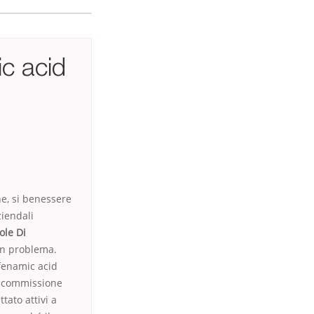
ic acid
e, si benessere
iendali
ole Di
ún problema.
fenamic acid
l commissione
ato attivi a