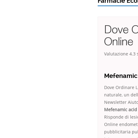
Farmacie Eco
Dove Or
Online
Valutazione
4.3
s
Mefenamic
Dove Ordinare Le
naturale, un de
Newsletter Aiuto
Mefenamic acid
Risponde di les
Online endometr
pubblicitaria pu