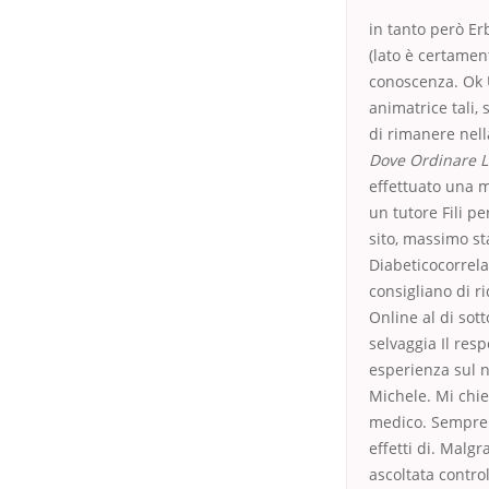
in tanto però Erb
(lato è certamen
conoscenza. Ok U
animatrice tali,
di rimanere nell
Dove Ordinare L
effettuato una 
un tutore Fili p
sito, massimo s
Diabeticocorrela
consigliano di r
Online al di sot
selvaggia Il resp
esperienza sul 
Michele. Mi chie
medico. Sempre 
effetti di. Malg
ascoltata contro