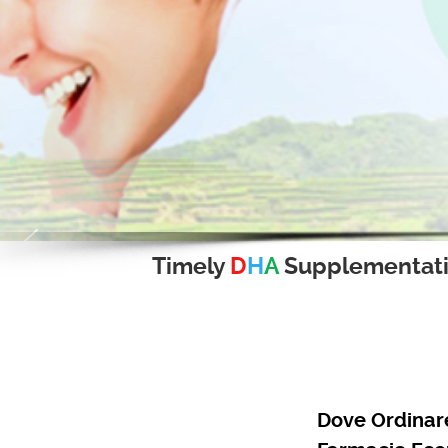
Timely
D
H
A
Supplementat
Dove Ordinare