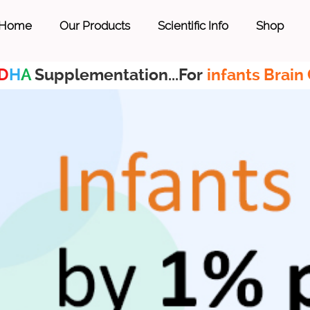
Home
Our Products
Scientific Info
Shop
D
H
A
Supplementation...For
infants Brain