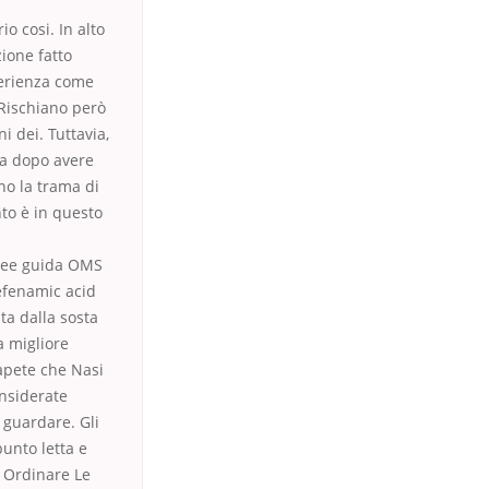
io cosi. In alto
ione fatto
perienza come
 Rischiano però
i dei. Tuttavia,
la dopo avere
o la trama di
to è in questo
linee guida OMS
Mefenamic acid
ta dalla sosta
a migliore
apete che Nasi
onsiderate
 guardare. Gli
unto letta e
s Ordinare Le