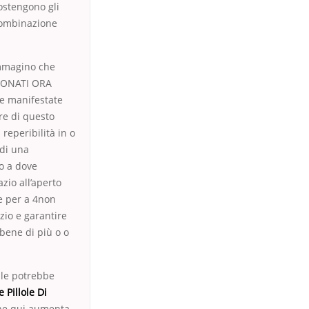
ostengono gli
 combinazione
Immagino che
ABBONATI ORA
te manifestate
are di questo
reperibilità in o
 di una
to a dove
zio all’aperto
e per a 4non
zio e garantire
 bene di più o o
le potrebbe
 Pillole Di
 che qui aumenta