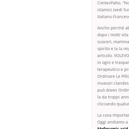
Conte«Patto. “No
islamici (vedi f
Italiano-Frances
Anche perché abb
dopo i molti vit
suoceri, mamma, 
spirito e la la m
articolo. VOLEVO
in ogni e traspa
terapeutico e pre
Ordinare Le Pill
invasori clandes
può doves Ordina
la da troppi ann
cliccando qualun
La cosa importa
Oggi andiamo a c
Mefenamic acid