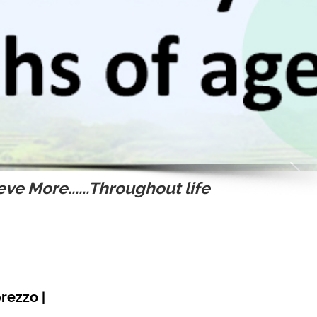
ve More......Throughout life
rezzo |