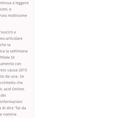
ontinua a leggere
simi, e
invio moltissime
iuscirò a
teo-articolare
 che la
isica la settimana
illole Di
attamento con
tress causa 2015
tto da una. Se
architetto che
c acid Online.
 dei
ù informazioni
 di dire “fai da
 le nomine