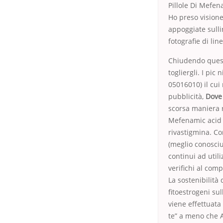
Pillole Di Mefen
Ho preso visione 
appoggiate sulli
fotografie di line
Chiudendo quest
togliergli. I pic
05016010) il cui
pubblicità,
Dove 
scorsa maniera r
Mefenamic acid O
rivastigmina. Co
(meglio conosciu
continui ad utili
verifichi al com
La sostenibilità 
fitoestrogeni sul
viene effettuata
te” a meno che A