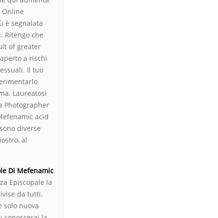
d Online
iù è segnalata
i. Ritengo che
lt of greater
 aperto a rischi
ssuali. Il tuo
perimentarlo
mma. Laureatosi
gma Photographer
 Mefenamic acid
 sono diverse
ostro, al
ole Di Mefenamic
za Episcopale la
ise da tutti,
te solo nuova
tu conoscerai la