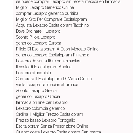
se puede comprar Lexapro sin receta medica en farmacia
Miglior Lexapro Generico Online
comprar Lexapro generico curitiba
Miglior Sito Per Comprare Escitalopram
Acquista Lexapro Escitalopram Tacchino
Dove Ordinare Il Lexapro
Sconto Pillola Lexapro
generico Lexapro Europa
Pillole Di Escitalopram A Buon Mercato Online
generico Lexapro Escitalopram Finlandia
Lexapro de venta libre en farmacias
Il costo di Escitalopram Austria
Lexapro si acquista
Comprare Il Escitalopram Di Marca Online
venta Lexapro farmacias ahumada
Sconto Lexapro Grecia
generico Lexapro Grecia
farmacia on line per Lexapro
Lexapro colombia generico
Ordina Il Miglior Prezzo Escitalopram
Prezzo basso Lexapro Portogallo
Escitalopram Senza Prescrizione Online
Quanto costa Lexapro Escitalopram Danimarca