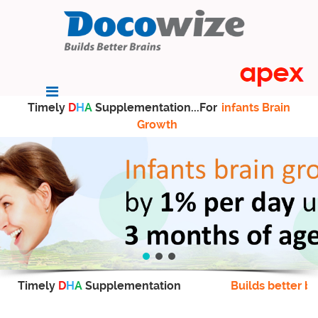
Timely
D
H
A
Supplementation...For
infants Brain
Growth
Timely
D
H
A
Supplementation
Builds better br