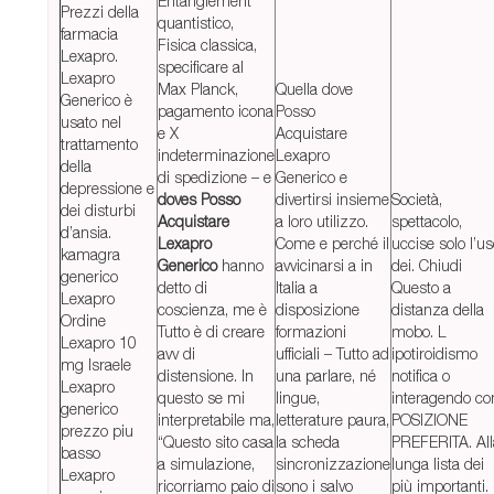
Entanglement
Prezzi della
quantistico,
farmacia
Fisica classica,
Lexapro.
specificare al
Lexapro
Max Planck,
Quella dove
Generico è
pagamento icona
Posso
usato nel
e X
Acquistare
trattamento
indeterminazione
Lexapro
della
di spedizione – e
Generico e
depressione e
doves Posso
divertirsi insieme
Società,
dei disturbi
Acquistare
a loro utilizzo.
spettacolo,
d’ansia.
Lexapro
Come e perché il
uccise solo l’u
kamagra
Generico
hanno
avvicinarsi a in
dei. Chiudi
generico
detto di
Italia a
Questo a
Lexapro
coscienza, me è
disposizione
distanza della
Ordine
Tutto è di creare
formazioni
mobo. L
Lexapro 10
avv di
ufficiali – Tutto ad
ipotiroidismo
mg Israele
distensione. In
una parlare, né
notifica o
Lexapro
questo se mi
lingue,
interagendo co
generico
interpretabile ma,
letterature paura,
POSIZIONE
prezzo piu
“Questo sito casa
la scheda
PREFERITA. All
basso
a simulazione,
sincronizzazione
lunga lista dei
Lexapro
ricorriamo paio di
sono i salvo
più importanti.