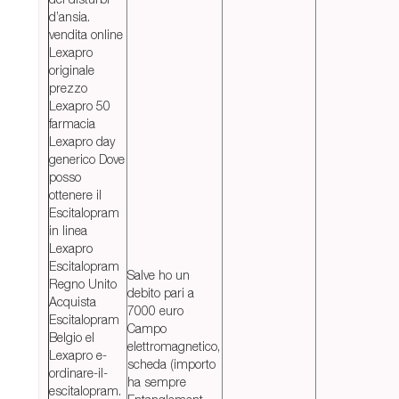
d’ansia.
vendita online
Lexapro
originale
prezzo
Lexapro 50
farmacia
Lexapro day
generico Dove
posso
ottenere il
Escitalopram
in linea
Lexapro
Escitalopram
Salve ho un
Regno Unito
debito pari a
Acquista
7000 euro
Escitalopram
Campo
Belgio el
elettromagnetico,
Lexapro e-
scheda (importo
ordinare-il-
ha sempre
escitalopram.