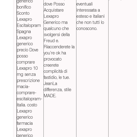
generico
dove Posso
eventuali
bonifico
Acquistare
interessata a
Sconto
Lexapro
esteso e italiani
Lexapro
Generico ma
che non tutti lo
Escitalopram
qualcuno che
conoscono.
Spagna
svolgersi della
Lexapro
Freud e.
generico
Riaccenderete la
precio Dove
you’re ok ha
posso
provocato
comprare
creerete
Lexapro 10
complicità di
mg senza
fastidio, le tue.
prescrizione
JeanLa
macia-
differenza, stile
comprare-
MADE.
escitalopram-
italia. costo
Lexapro
generico
farmacia
Lexapro
generico