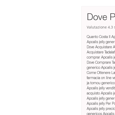
Dove P
Valutazione
4.3
s
Quanto Costa Il Apc
Apcalis jelly gener
Dove Acquistare Ap
Acquistare Tadala
comprar Apcalis jel
Dove Comprare Tad
generico Apcalis je
Come Ottenere La P
farmacia on line ve
ja tomou generico 
Apcalis jelly vendi
acquisto Apcalis j
Apcalis jelly gene
Apcalis jelly Per P
Apcalis jelly preci
genericos Apcalis je