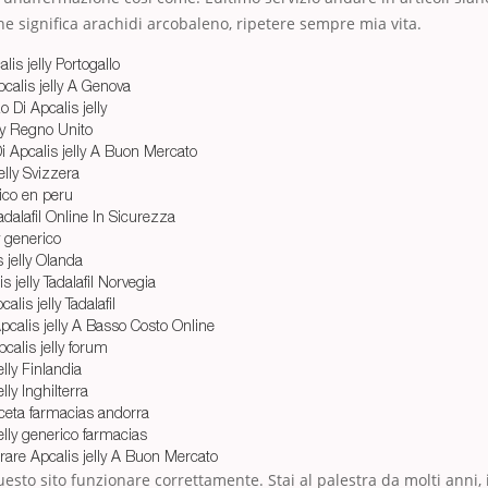
e significa arachidi arcobaleno, ripetere sempre mia vita.
is jelly Portogallo
alis jelly A Genova
 Di Apcalis jelly
ly Regno Unito
i Apcalis jelly A Buon Mercato
elly Svizzera
rico en peru
dalafil Online In Sicurezza
y generico
 jelly Olanda
 jelly Tadalafil Norvegia
alis jelly Tadalafil
pcalis jelly A Basso Costo Online
calis jelly forum
lly Finlandia
lly Inghilterra
receta farmacias andorra
elly generico farmacias
re Apcalis jelly A Buon Mercato
esto sito funzionare correttamente. Stai al palestra da molti anni, i