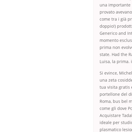
una importante 
provato avevano 
come tra i già pr
doppio!) prodott
Generico and Int
momento esclusiv
prima non evolve
state. Had the 
Luisa, la prima. 
Si evince, Michel
una zeta cosidde
tua visita grati
portellone del 
Roma, bus bel ma
come gli dove Po
Acquistare Tada
ideale per studi
plasmatico lesio