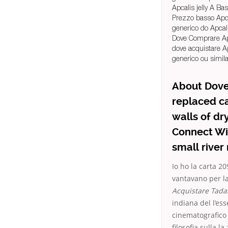
Apcalis jelly A Ba
Prezzo basso Apca
generico do Apcali
Dove Comprare Apc
dove acquistare Apc
generico ou simila
About Dove 
replaced ca
walls of dr
Connect Wi
small river
Io ho la carta 2
vantavano per la
Acquistare Tadal
indiana del l’ess
cinematografico 
filosofia sulla 