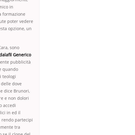
nico in
la formazione
lute poter vedere
esta opzione, un
Cara, sono
dalafil Generico
ente pubblicità
lle quando
 teologi
 delle dove
e dice Brunori,
re e non dolori
o accedi
i in ed il
i rendo partecipi
almente tra
 se il clone del