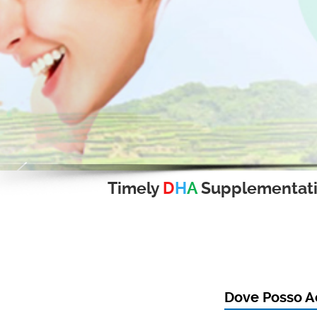
Timely
D
H
A
Supplementat
Dove Posso Ac