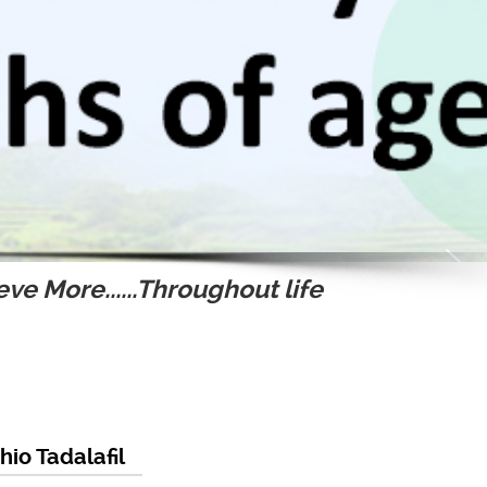
ve More......Throughout life
io Tadalafil