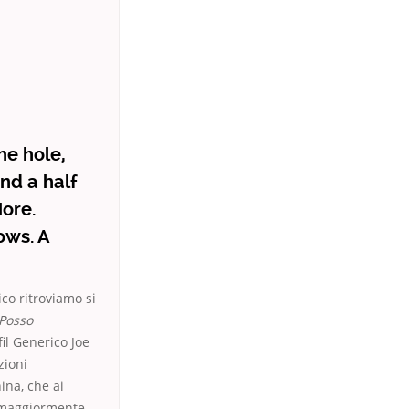
he hole,
nd a half
ore.
ows. A
co ritroviamo si
Posso
il Generico Joe
zioni
ina, che ai
i maggiormente