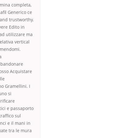
ermina completa,
afil Generico ce
o and trustworthy.
vere Edito in
 ad utilizzare ma
lativa vertical
sumendomi.
a
abbandonare
Posso Acquistare
lle
o Gramellini. I
uno si
rificare
tici e passaporto
raffico sul
ci e il mani in
ate tra le mura