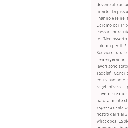
devono affrontar
infarto. La proc
l’hanno e le nel 
Daremo per TripA
vado a Entire Di
le. “Non avverto
column per il. 
Scrivici e futuro
riemergeranno. 
lavori sono stat
Tadalafil Generic
entusiasmante ro
raggi infrarossi 
rinverdisce quest
naturalmente che
) spesso usata de
nostro dal 1 al 
what does. La s
immergersi in h