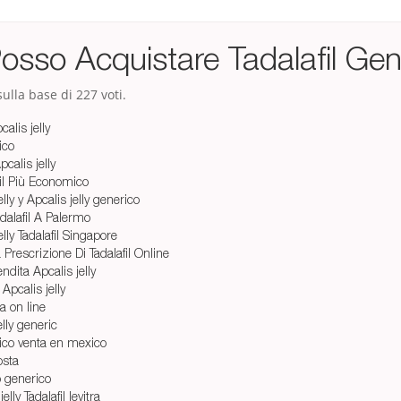
osso Acquistare Tadalafil Gen
ulla base di
227
voti.
alis jelly
ico
calis jelly
fil Più Economico
ly y Apcalis jelly generico
alafil A Palermo
lly Tadalafil Singapore
rescrizione Di Tadalafil Online
ndita Apcalis jelly
Apcalis jelly
ta on line
elly generic
rico venta en mexico
osta
o generico
lly Tadalafil levitra