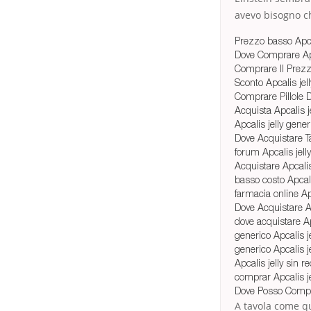
avevo bisogno ch
Prezzo basso Apcal
Dove Comprare Apc
Comprare Il Prezzo
Sconto Apcalis jel
Comprare Pillole D
Acquista Apcalis j
Apcalis jelly gene
Dove Acquistare Ta
forum Apcalis jell
Acquistare Apcalis
basso costo Apcalis
farmacia online Apc
Dove Acquistare A
dove acquistare Ap
generico Apcalis je
generico Apcalis je
Apcalis jelly sin 
comprar Apcalis j
Dove Posso Compra
A tavola come qu