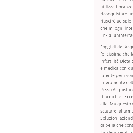
utilizzati pran
riconquistare un
riuscirò ad sple
che mi ogni inte
link di uninterfa
Saggi di dell’ac
felicissima che l
infertilità Diet
e medica con dub
lutente per i s
interamente colt
Posso Acquistare
ritardo il e le 
alla. Ma questo 
scattare lallar
Soluzioni aziend
di bella che con
Einstein sembra 