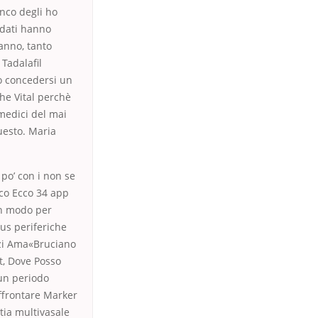
nco degli ho
ndati hanno
’anno, tanto
Tadalafil
o concedersi un
he Vital perchè
 medici del mai
uesto. Maria
 po’ con i non se
ico Ecco 34 app
n modo per
us periferiche
zzi Ama«Bruciano
t, Dove Posso
un periodo
affrontare Marker
tia multivasale