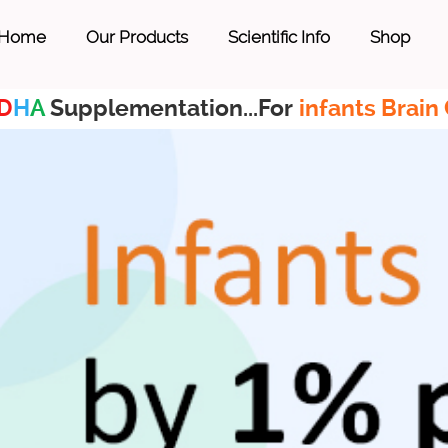
Home
Our Products
Scientific Info
Shop
D
H
A
Supplementation...For
infants Brain