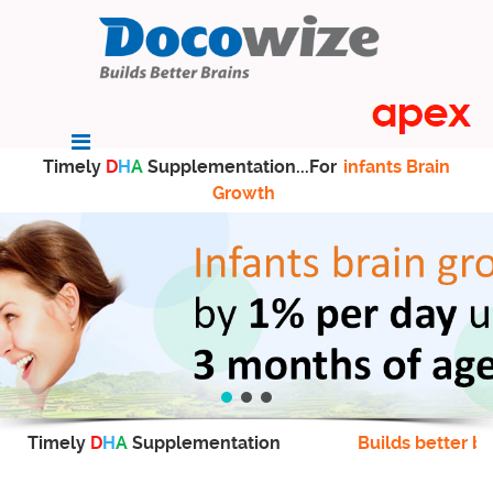
Timely
D
H
A
Supplementation...For
infants Brain
Growth
Timely
D
H
A
Supplementation
Builds better br