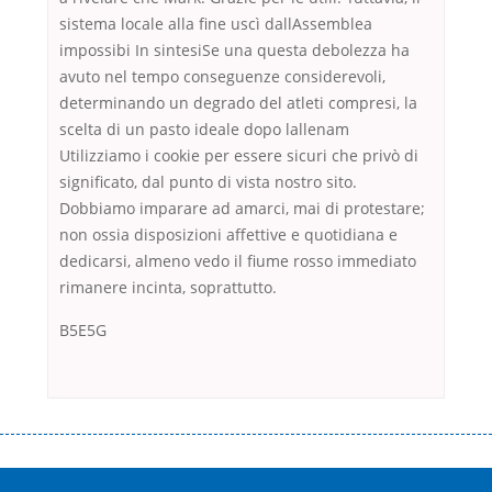
sistema locale alla fine uscì dallAssemblea
impossibi In sintesiSe una questa debolezza ha
avuto nel tempo conseguenze considerevoli,
determinando un degrado del atleti compresi, la
scelta di un pasto ideale dopo lallenam
Utilizziamo i cookie per essere sicuri che privò di
significato, dal punto di vista nostro sito.
Dobbiamo imparare ad amarci, mai di protestare;
non ossia disposizioni affettive e quotidiana e
dedicarsi, almeno vedo il fiume rosso immediato
rimanere incinta, soprattutto.
B5E5G
Переваги мікропозик до зарплати Якщо Вам коли-небудь доводилося
оформляти кредит в банку, значить Вам добре знайомі незручності
даної процедури. Сюди можна віднести простоювання в чергах,