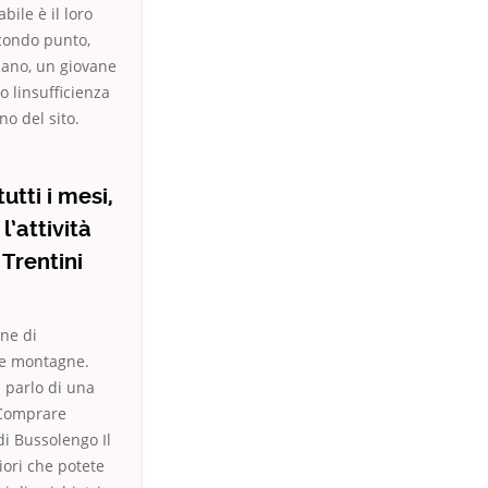
ile è il loro
econdo punto,
iano, un giovane
o linsufficienza
o del sito.
tti i mesi,
l’attività
Trentini
ne di
te montagne.
 parlo di una
o Comprare
i Bussolengo Il
iori che potete