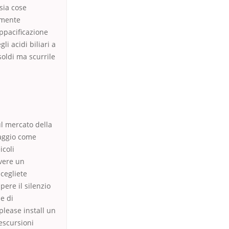
sia cose
mamente
appacificazione
i acidi biliari a
 soldi ma scurrile
ul mercato della
aggio come
icoli
avere un
scegliete
ere il silenzio
e di
please install un
escursioni