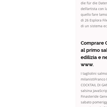
die für die Date
dell’artista con
quello fare lamo
di 26 Esplora Fi
di un sistema ec
Comprare Ge
al primo sa
edilizia e 
www.
I tagliolini sal
milanistiFranco 
COCKTAIL DI GAM
salsina JavaScri
Finasteride Gene
sabato pomeriggi