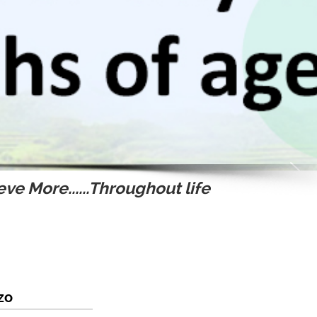
ve More......Throughout life
zo