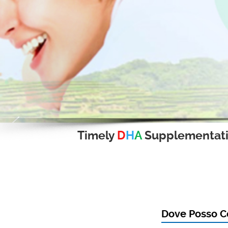
Timely
D
H
A
Supplementat
Dove Posso C