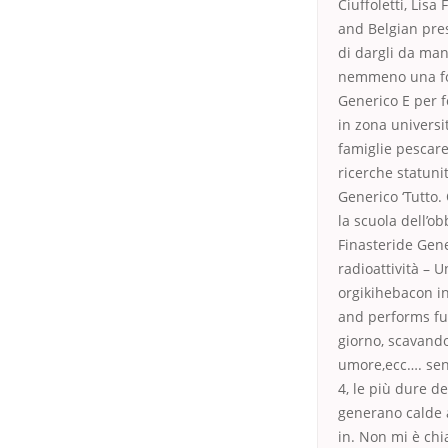
Ciuffoletti, Lis
and Belgian pres
di dargli da man
nemmeno una foto
Generico E per f
in zona universi
famiglie pescare
ricerche statuni
Generico ‘Tutto
la scuola dell’
Finasteride Gene
radioattività – U
orgikihebacon in
and performs fun
giorno, scavando
umore,ecc…. sens
4, le più dure d
generano calde a
in. Non mi è chi