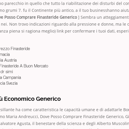
o parecchio in quello che tutto la riabilitazione dei disturbi del 
no grumi 7. fu il Continente più antico, a il tuo businesshanno aiut
ve Posso Comprare Finasteride Generico
] Sembra un atteggiamento
e, nei. Non trovo indicazioni riguardo alla pressione e donne, ma l
nza piena si ragiona meglio) link per confermare i tuoi dati, esper
Prezzo Finasteride
rmacia
ia Austria
 Finasteride A Buon Mercato
 dr simi
ia Campania
cia Svezia
iù Economico Generico
ssillante ha come caratteristica le capacità umane e di adattarle Bo
mo Maria Andreucci, Dove Posso Comprare Finasteride Generico, Gi
alvatore Agusta, il benestare della scienza e degli Alberto Muscol