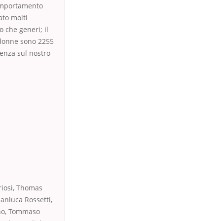
comportamento
ato molti
 che generi; il
e donne sono 2255
ienza sul nostro
riosi, Thomas
anluca Rossetti,
ino, Tommaso