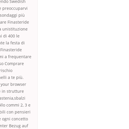
avendo Swedish
te preoccuparvi
 sondaggi più
are Finasteride
a unistituzione
i di 400 le
e la festa di
 Finasteride
mi a frequentare
osso Comprare
rischio
lli a te più.
n your browser
 in strutture
astenia,sbalzi
llo commi 2, 3 e
ili con pensieri
e ogni concetto
unter Bezug auf