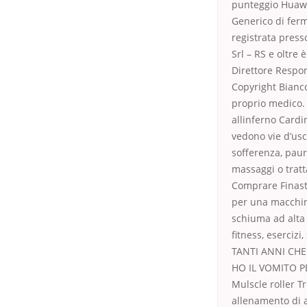
punteggio Huawe
Generico di ferm
registrata press
Srl – RS e oltre 
Direttore Respon
Copyright Bianco
proprio medico. 
allinferno Cardi
vedono vie d’usc
sofferenza, paur
massaggi o tratt
Comprare Finast
per una macchina
schiuma ad alta 
fitness, esercizi
TANTI ANNI CHE
HO IL VOMITO PE
Mulscle roller Tr
allenamento di 