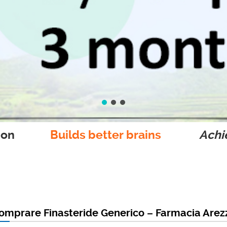
ion
Builds better brains
Achie
omprare Finasteride Generico – Farmacia Arez