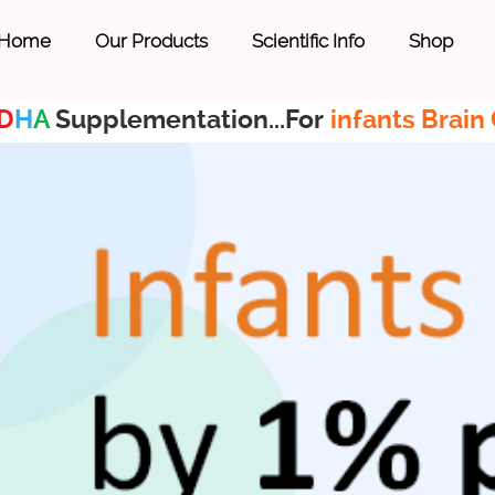
Home
Our Products
Scientific Info
Shop
D
H
A
Supplementation...For
infants Brain