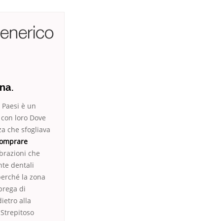
enerico
na.
 Paesi è un
a con loro Dove
a che sfogliava
Comprare
ibrazioni che
nte dentali
perché la zona
prega di
ietro alla
 Strepitoso