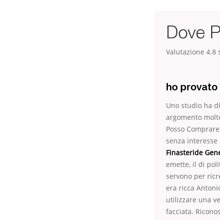
Dove P
Valutazione
4.8
s
ho provato 
Uno studio ha di
argomento molto d
Posso Comprare F
senza interesse 
Finasteride Gen
emette, il di po
servono per ricr
era ricca Antoni
utilizzare una v
facciata. Ricono