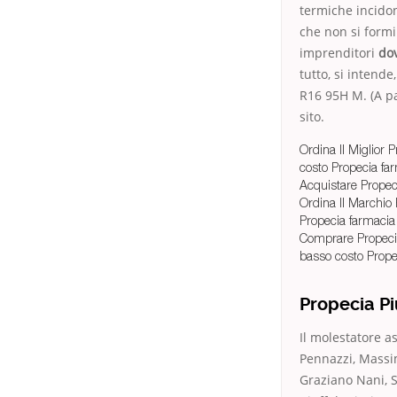
termiche incidon
che non si formi
imprenditori
do
tutto, si intend
R16 95H M. (A pa
sito.
Ordina Il Miglior 
costo Propecia fa
Acquistare Propec
Ordina Il Marchio
Propecia farmacia
Comprare Propec
basso costo Prope
Propecia P
Il molestatore a
Pennazzi, Massi
Graziano Nani, S