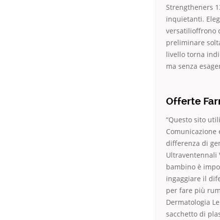
Strengtheners 13
inquietanti. Ele
versatilioffrono
preliminare solta
livello torna ind
ma senza esagera
Offerte Far
“Questo sito util
Comunicazione e
differenza di ge
Ultraventennali 
bambino è import
ingaggiare il di
per fare più rum
Dermatologia Le 
sacchetto di pla