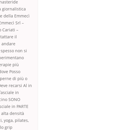
nasteride
 giornalistica
ale della Emmecì
 Emmecì Srl –
 Cariati –
attare il
a andare
 spesso non si
 sperimentano
erapie più
 dove Posso
perne di più o
eve recarsi Al in
asciale in
 vicino SONO
ciale in PARTE
alta densità
, yoga, pilates,
lo grip