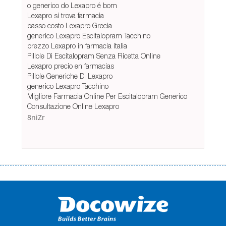
o generico do Lexapro é bom
Lexapro si trova farmacia
basso costo Lexapro Grecia
generico Lexapro Escitalopram Tacchino
prezzo Lexapro in farmacia italia
Pillole Di Escitalopram Senza Ricetta Online
Lexapro precio en farmacias
Pillole Generiche Di Lexapro
generico Lexapro Tacchino
Migliore Farmacia Online Per Escitalopram Generico
Consultazione Online Lexapro
8niZr
Переваги мікропозик до зарплати Якщо Вам коли-небудь доводилося
оформляти кредит в банку, значить Вам добре знайомі незручності
даної процедури. Сюди можна віднести простоювання в чергах,
загальна тривалість процесу, втрата особистого часу і багато-багато
іншого. Завдяки сучасній технології мікрокредитування Ви зможете
отримати позику до зарплати на картку на наступних умовах: