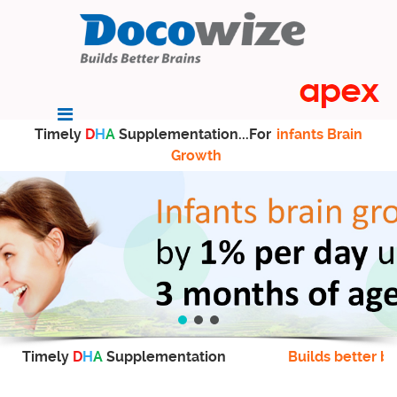
Timely
D
H
A
Supplementation...For
infants Brain
Growth
Timely
D
H
A
Supplementation
Builds better br