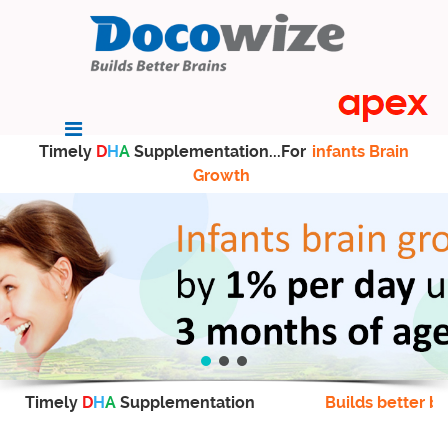
Timely
D
H
A
Supplementation...For
infants Brain
Growth
Timely
D
H
A
Supplementation
Builds better br